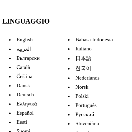
LINGUAGGIO
English
Bahasa Indonesia
Italiano
العربية
Български
日本語
Català
한국어
Čeština
Nederlands
Dansk
Norsk
Deutsch
Polski
Ελληνικά
Português
Español
Русский
Eesti
Slovenčina
Suomi