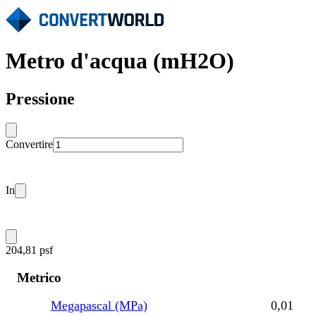
Metro d'acqua (mH2O)
Pressione
Convertire
In
204,81 psf
Metrico
Megapascal (MPa)
0,01