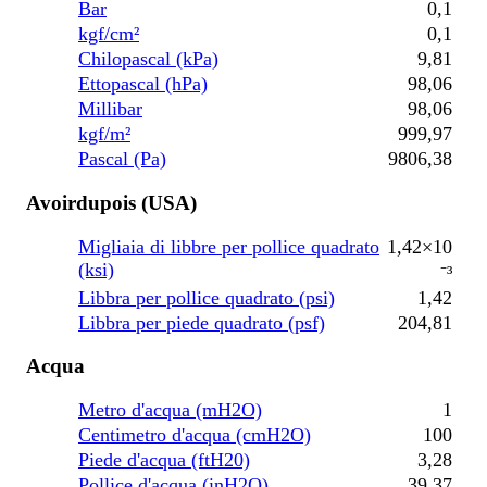
Bar
0,1
kgf/cm²
0,1
Chilopascal (kPa)
9,81
Ettopascal (hPa)
98,06
Millibar
98,06
kgf/m²
999,97
Pascal (Pa)
9806,38
Avoirdupois (USA)
Migliaia di libbre per pollice quadrato
1,42×10
(ksi)
⁻³
Libbra per pollice quadrato (psi)
1,42
Libbra per piede quadrato (psf)
204,81
Acqua
Metro d'acqua (mH2O)
1
Centimetro d'acqua (cmH2O)
100
Piede d'acqua (ftH20)
3,28
Pollice d'acqua (inH2O)
39,37