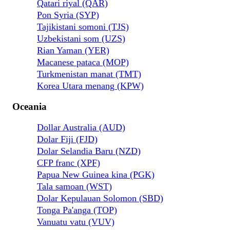
Qatari riyal (QAR)
Pon Syria (SYP)
Tajikistani somoni (TJS)
Uzbekistani som (UZS)
Rian Yaman (YER)
Macanese pataca (MOP)
Turkmenistan manat (TMT)
Korea Utara menang (KPW)
Oceania
Dollar Australia (AUD)
Dolar Fiji (FJD)
Dolar Selandia Baru (NZD)
CFP franc (XPF)
Papua New Guinea kina (PGK)
Tala samoan (WST)
Dolar Kepulauan Solomon (SBD)
Tonga Pa'anga (TOP)
Vanuatu vatu (VUV)