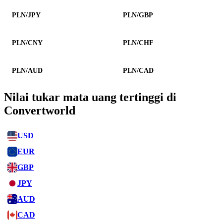
PLN/JPY
PLN/GBP
PLN/CNY
PLN/CHF
PLN/AUD
PLN/CAD
Nilai tukar mata uang tertinggi di
Convertworld
USD
EUR
GBP
JPY
AUD
CAD