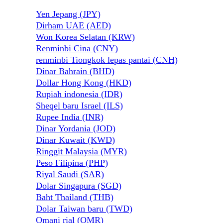
Yen Jepang (JPY)
Dirham UAE (AED)
Won Korea Selatan (KRW)
Renminbi Cina (CNY)
renminbi Tiongkok lepas pantai (CNH)
Dinar Bahrain (BHD)
Dollar Hong Kong (HKD)
Rupiah indonesia (IDR)
Sheqel baru Israel (ILS)
Rupee India (INR)
Dinar Yordania (JOD)
Dinar Kuwait (KWD)
Ringgit Malaysia (MYR)
Peso Filipina (PHP)
Riyal Saudi (SAR)
Dolar Singapura (SGD)
Baht Thailand (THB)
Dolar Taiwan baru (TWD)
Omani rial (OMR)