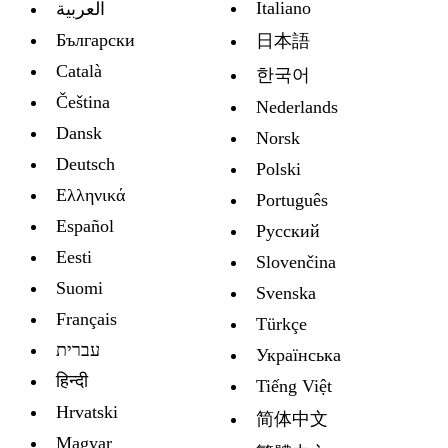
Italiano
العربية
Български
日本語
Català
한국어
Čeština
Nederlands
Dansk
Norsk
Deutsch
Polski
Ελληνικά
Português
Español
Русский
Eesti
Slovenčina
Suomi
Svenska
Français
Türkçe
עברית
Украïнська
हिन्दी
Tiếng Việt
Hrvatski
简体中文
Magyar