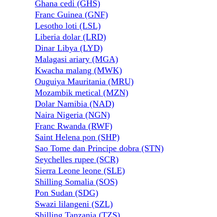
Ghana cedi (GHS)
Franc Guinea (GNF)
Lesotho loti (LSL)
Liberia dolar (LRD)
Dinar Libya (LYD)
Malagasi ariary (MGA)
Kwacha malang (MWK)
Ouguiya Mauritania (MRU)
Mozambik metical (MZN)
Dolar Namibia (NAD)
Naira Nigeria (NGN)
Franc Rwanda (RWF)
Saint Helena pon (SHP)
Sao Tome dan Principe dobra (STN)
Seychelles rupee (SCR)
Sierra Leone leone (SLE)
Shilling Somalia (SOS)
Pon Sudan (SDG)
Swazi lilangeni (SZL)
Shilling Tanzania (TZS)