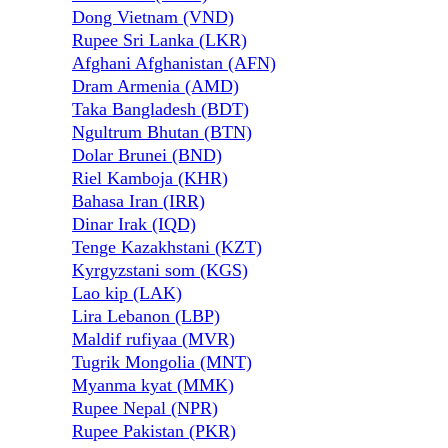
Dong Vietnam (VND)
Rupee Sri Lanka (LKR)
Afghani Afghanistan (AFN)
Dram Armenia (AMD)
Taka Bangladesh (BDT)
Ngultrum Bhutan (BTN)
Dolar Brunei (BND)
Riel Kamboja (KHR)
Bahasa Iran (IRR)
Dinar Irak (IQD)
Tenge Kazakhstani (KZT)
Kyrgyzstani som (KGS)
Lao kip (LAK)
Lira Lebanon (LBP)
Maldif rufiyaa (MVR)
Tugrik Mongolia (MNT)
Myanma kyat (MMK)
Rupee Nepal (NPR)
Rupee Pakistan (PKR)