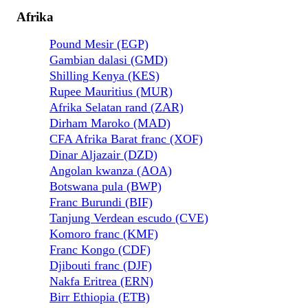
Afrika
Pound Mesir (EGP)
Gambian dalasi (GMD)
Shilling Kenya (KES)
Rupee Mauritius (MUR)
Afrika Selatan rand (ZAR)
Dirham Maroko (MAD)
CFA Afrika Barat franc (XOF)
Dinar Aljazair (DZD)
Angolan kwanza (AOA)
Botswana pula (BWP)
Franc Burundi (BIF)
Tanjung Verdean escudo (CVE)
Komoro franc (KMF)
Franc Kongo (CDF)
Djibouti franc (DJF)
Nakfa Eritrea (ERN)
Birr Ethiopia (ETB)