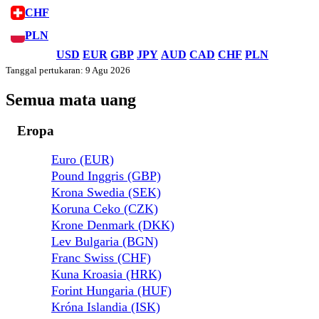
CHF
PLN
USD
EUR
GBP
JPY
AUD
CAD
CHF
PLN
Tanggal pertukaran: 9 Agu 2026
Semua mata uang
Eropa
Euro (EUR)
Pound Inggris (GBP)
Krona Swedia (SEK)
Koruna Ceko (CZK)
Krone Denmark (DKK)
Lev Bulgaria (BGN)
Franc Swiss (CHF)
Kuna Kroasia (HRK)
Forint Hungaria (HUF)
Króna Islandia (ISK)