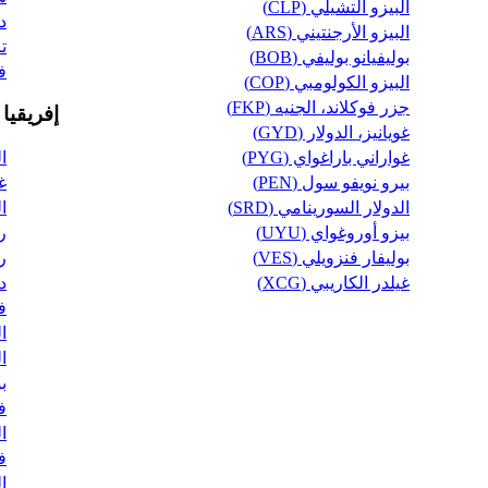
البيزو التشيلي (CLP)
دو
البيزو الأرجنتيني (ARS)
تان
بوليفيانو بوليفي (BOB)
فا
البيزو الكولومبي (COP)
جزر فوكلاند، الجنيه (FKP)
إفريقيا
غويانيز، الدولار (GYD)
غواراني باراغواي (PYG)
ال
بيرو نويفو سول (PEN)
غا
الدولار السورينامي (SRD)
ال
بيزو أوروغواي (UYU)
رو
بوليفار فنزويلي (VES)
را
غيلدر الكاريبي (XCG)
در
فر
ال
ال
بو
فر
ال
فر
ال