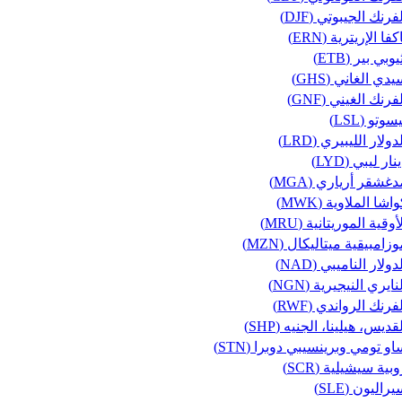
فرنك الجيبوتي (DJF)
كفا الإريترية (ERN)
يوبي بير (ETB)
دي الغاني (GHS)
فرنك الغيني (GNF)
سوتو (LSL)
دولار الليبيري (LRD)
نار ليبي (LYD)
غشقر أرياري (MGA)
اشا الملاوية (MWK)
أوقية الموريتانية (MRU)
زامبيقية ميتاليكال (MZN)
دولار الناميبي (NAD)
نايري النيجيرية (NGN)
فرنك الرواندي (RWF)
قديس، هيلينا، الجنيه (SHP)
او تومي وبرينسيبي دوبرا (STN)
بية سيشيلية (SCR)
راليون (SLE)