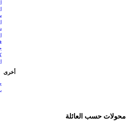
ال
ال
سو
ال
دي
ال
ف
جن
كو
ال
أخرى
ح
بي
محولات حسب العائلة