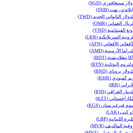
لار سينغافوري (SGD)
يلاندي، بهت (THB)
دولار التايواني الجديد (TWD)
ريال العماني (OMR)
نغ الفيتنامية (VND)
روبية السريلانكية (LKR)
أفغاني الأفغاني (AFN)
دراما الأرمينية (AMD)
كا بنغلاديشية (BDT)
لتروم البوتانية (BTN)
دولار بروناي (BND)
م كمبودي (KHR)
إيراني (IRR)
دينار العراقي (IQD)
كازاخستاني (KZT)
وم قيرغيزستان (KGS)
و كيب (LAK)
ليرة اللبنانية (LBP)
فية المالديف (MVR)
توجريك المنغولي (MNT)