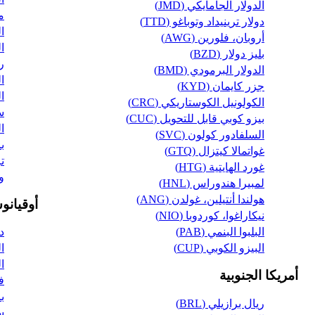
الدولار الجامايكي (JMD)
مي
دولار ترينيداد وتوباغو (TTD)
ال
أروبان، فلورين (AWG)
ال
بليز دولار (BZD)
ري
الدولار البرمودي (BMD)
ال
جزر كايمان (KYD)
ال
الكولونيل الكوستاريكي (CRC)
سو
بيزو كوبي قابل للتحويل (CUC)
ال
السلفادور كولون (SVC)
با
غواتمالا كيتزال (GTQ)
تر
غورد الهايتية (HTG)
وف
لمبيرا هندوراس (HNL)
هولندا أنتيلين، غولدن (ANG)
أوقيانو
نيكاراغوا، كوردوبا (NIO)
البلبوا البنمي (PAB)
دو
البيزو الكوبي (CUP)
ال
ال
أمريكا الجنوبية
ف
با
ريال برازيلي (BRL)
سا