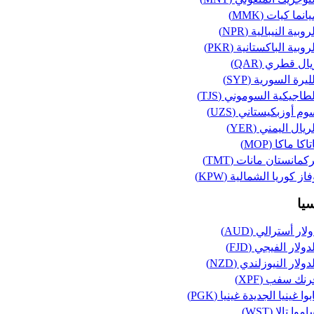
انما كيات (MMK)
روبية النيبالية (NPR)
روبية الباكستانية (PKR)
ال قطري (QAR)
ليرة السورية (SYP)
طاجيكية السوموني (TJS)
م أوزبكيستاني (UZS)
ريال اليمني (YER)
تاكا ماكا (MOP)
كمانستان مانات (TMT)
از كوريا الشمالية (KPW)
سيا
لار أسترالي (AUD)
دولار الفيجي (FJD)
دولار النيوزلندي (NZD)
رنك سفب (XPF)
بوا غينيا الجديدة غينيا (PGK)
موا تالا (WST)