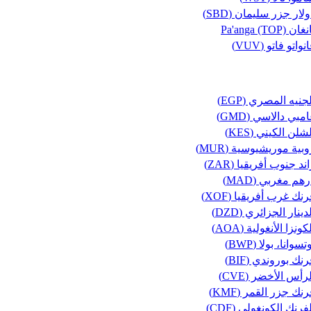
لار جزر سليمان (SBD)
غان Pa'anga (TOP)
نواتو فاتو (VUV)
جنيه المصري (EGP)
مبي دالاسي (GMD)
شلن الكيني (KES)
بية موريشيوسية (MUR)
ند جنوب أفريقيا (ZAR)
هم مغربي (MAD)
نك غرب أفريقيا (XOF)
دينار الجزائري (DZD)
كونزا الأنغولية (AOA)
تسوانا، بولا (BWP)
نك بوروندي (BIF)
رأس الأخضر (CVE)
نك جزر القمر (KMF)
فرنك الكونغولي (CDF)