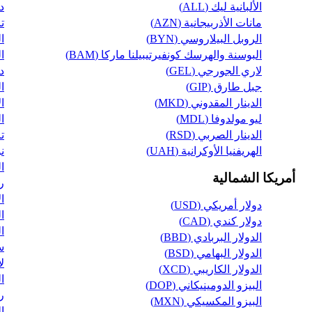
الألبانية ليك (ALL)
دو
مانات الأذربيجانية (AZN)
تا
الروبل البيلاروسي (BYN)
ال
البوسنة والهرسك كونفيرتيبيلنا ماركا (BAM)
ال
لاري الجورجي (GEL)
دو
جبل طارق (GIP)
ال
الدينار المقدوني (MKD)
ال
ليو مولدوفا (MDL)
ال
الدينار الصربي (RSD)
تا
الهريفنيا الأوكرانية (UAH)
نو
ال
أمريكا الشمالية
ري
ال
دولار أمريكي (USD)
ال
دولار كندي (CAD)
ال
الدولار البربادي (BBD)
س
الدولار البهامي (BSD)
لا
الدولار الكاريبي (XCD)
ال
البيزو الدومينيكاني (DOP)
رو
البيزو المكسيكي (MXN)
ال