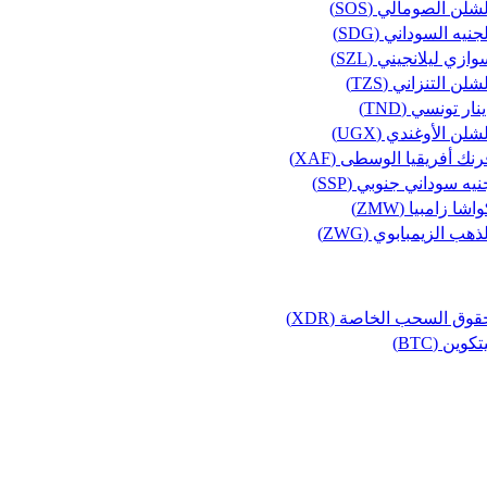
شلن الصومالي (SOS)
جنيه السوداني (SDG)
ازي ليلانجيني (SZL)
شلن التنزاني (TZS)
نار تونسي (TND)
شلن الأوغندي (UGX)
رنك أفريقيا الوسطى (XAF)
يه سوداني جنوبي (SSP)
اشا زامبيا (ZMW)
ذهب الزيمبابوي (ZWG)
قوق السحب الخاصة (XDR)
تكوين (BTC)