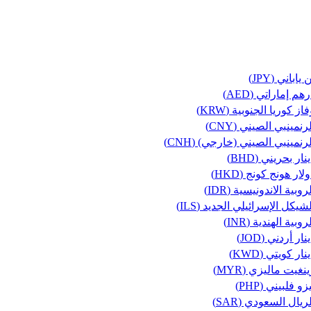
 ياباني (JPY)
هم إماراتي (AED)
از كوريا الجنوبية (KRW)
رنمينبي الصيني (CNY)
رنمينبي الصيني (خارجي) (CNH)
نار بحريني (BHD)
لار هونج كونج (HKD)
روبية الاندونيسية (IDR)
شيكل الإسرائيلي الجديد (ILS)
روبية الهندية (INR)
نار أردني (JOD)
نار كويتي (KWD)
نغيت ماليزي (MYR)
زو فلبيني (PHP)
ريال السعودي (SAR)