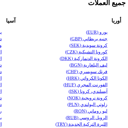
جميع العملات
أوربا
آسيا
يورو (EUR)
ين
جنيه بريطاني (GBP)
در
كرونة سويدية (SEK)
وف
كورونا التشيكية (CZK)
ال
الكرونة الدنماركية (DKK)
ال
ليف البلغارية (BGN)
دي
فرنك سويسري (CHF)
دو
الكونا الكرواتي (HRK)
ال
الفورنت المجري (HUF)
ال
آيسلندي، كرونا (ISK)
ال
كرونة نرويجية (NOK)
دي
زلوتي البولندي (PLN)
دي
ليو روماني (RON)
ري
الروبل الروسي (RUB)
بي
الليرة التركية الجديدة (TRY)
ال