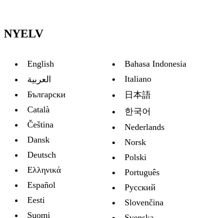
NYELV
English
Bahasa Indonesia
Italiano
العربية
Български
日本語
Català
한국어
Čeština
Nederlands
Dansk
Norsk
Deutsch
Polski
Ελληνικά
Português
Español
Русский
Eesti
Slovenčina
Suomi
Svenska