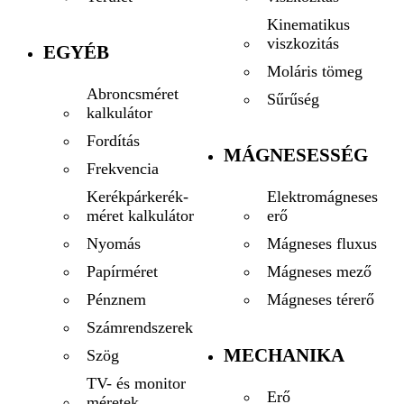
Kinematikus
viszkozitás
EGYÉB
Moláris tömeg
Abroncsméret
Sűrűség
kalkulátor
Fordítás
MÁGNESESSÉG
Frekvencia
Elektromágneses
Kerékpárkerék-
erő
méret kalkulátor
Mágneses fluxus
Nyomás
Mágneses mező
Papírméret
Mágneses térerő
Pénznem
Számrendszerek
MECHANIKA
Szög
TV- és monitor
Erő
méretek