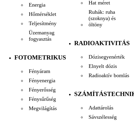
Hat méret
Energia
Ruhák: ruha
Hőmérséklet
(szoknya) és
Teljesítmény
öltöny
Üzemanyag
fogyasztás
RADIOAKTIVITÁS
FOTOMETRIKUS
Dózisegyenérték
Elnyelt dózis
Fényáram
Radioaktív bomlás
Fényenergia
Fényerősség
SZÁMÍTÁSTECHNI
Fénysűrűség
Adattárolás
Megvilágítás
Sávszélesség