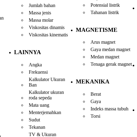
Potensial listrik
Jumlah bahan
Tahanan listrik
Massa jenis
an
Massa molar
Viskositas dinamis
MAGNETISME
Viskositas kinematis
Arus magnet
Gaya medan magnet
LAINNYA
Medan magnet
Tenaga gerak magnet
Angka
Frekuensi
Kalkulator Ukuran
MEKANIKA
Ban
Kalkulator ukuran
Berat
roda sepeda
Gaya
Mata uang
Indeks massa tubuh
Menterjemahkan
Torsi
Sudut
Tekanan
TV & Ukuran
n