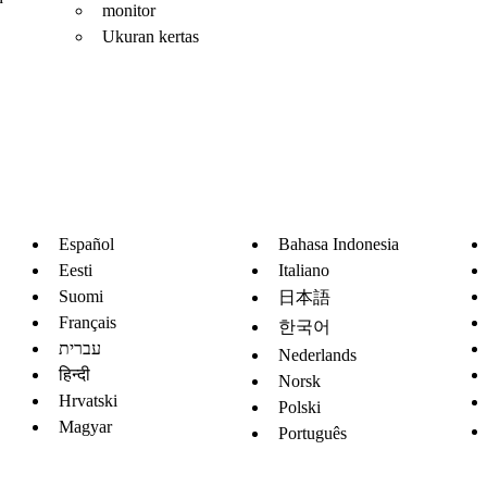
monitor
Ukuran kertas
Español
Bahasa Indonesia
Eesti
Italiano
Suomi
日本語
Français
한국어
עברית
Nederlands
हिन्दी
Norsk
Hrvatski
Polski
Magyar
Português