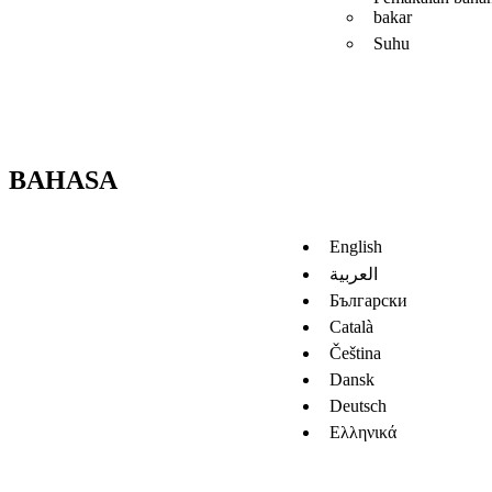
bakar
Suhu
BAHASA
English
العربية
Български
Català
Čeština
Dansk
Deutsch
Ελληνικά