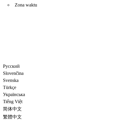
Zona waktu
Русский
Slovenčina
Svenska
Türkçe
Украïнська
Tiếng Việt
简体中文
繁體中文