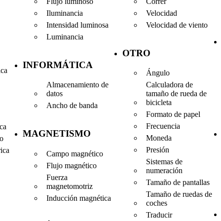
Flujo luminoso
Correr
Iluminancia
Velocidad
Intensidad luminosa
Velocidad de viento
Luminancia
OTRO
INFORMÁTICA
ica
Ángulo
Almacenamiento de
Calculadora de
datos
tamaño de rueda de
bicicleta
Ancho de banda
Formato de papel
Frecuencia
ica
MAGNETISMO
Moneda
co
Presión
rica
Campo magnético
Sistemas de
Flujo magnético
numeración
Fuerza
Tamaño de pantallas
magnetomotriz
Tamaño de ruedas de
Inducción magnética
coches
Traducir