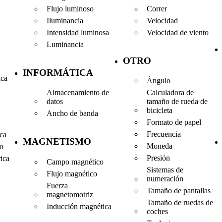
Flujo luminoso
Correr
Iluminancia
Velocidad
Intensidad luminosa
Velocidad de viento
Luminancia
OTRO
INFORMÁTICA
ica
Ángulo
Almacenamiento de
Calculadora de
datos
tamaño de rueda de
bicicleta
Ancho de banda
Formato de papel
Frecuencia
ica
MAGNETISMO
Moneda
co
Presión
rica
Campo magnético
Sistemas de
Flujo magnético
numeración
Fuerza
Tamaño de pantallas
magnetomotriz
Tamaño de ruedas de
Inducción magnética
coches