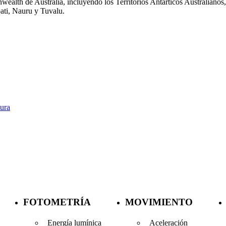
alth de Australia, incluyendo los Territorios Antárticos Australianos, 
bati, Nauru y Tuvalu.
ura
FOTOMETRÍA
MOVIMIENTO
Energía lumínica
Aceleración