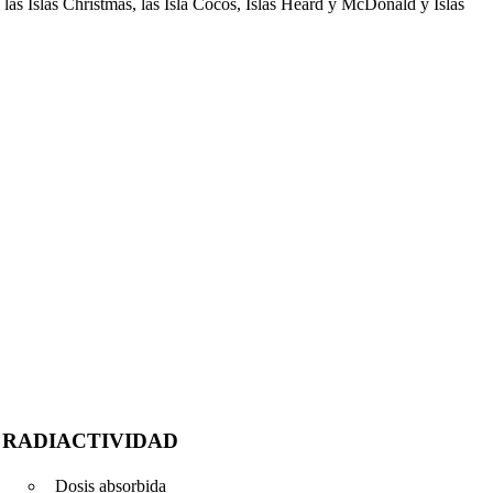
las Islas Christmas, las Isla Cocos, Islas Heard y McDonald y Islas
RADIACTIVIDAD
Dosis absorbida