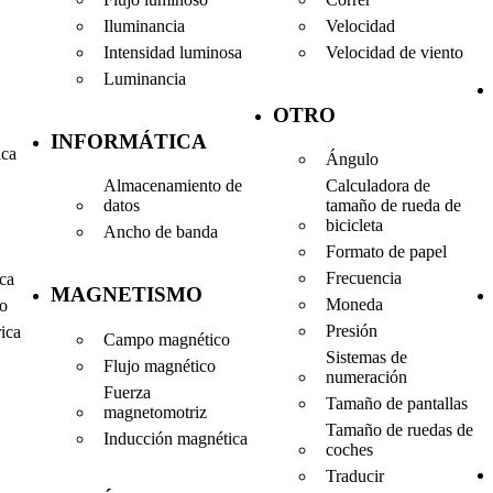
Iluminancia
Velocidad
Intensidad luminosa
Velocidad de viento
Luminancia
OTRO
INFORMÁTICA
ica
Ángulo
Almacenamiento de
Calculadora de
datos
tamaño de rueda de
bicicleta
Ancho de banda
Formato de papel
Frecuencia
ica
MAGNETISMO
Moneda
co
Presión
rica
Campo magnético
Sistemas de
Flujo magnético
numeración
Fuerza
Tamaño de pantallas
magnetomotriz
Tamaño de ruedas de
Inducción magnética
coches
Traducir