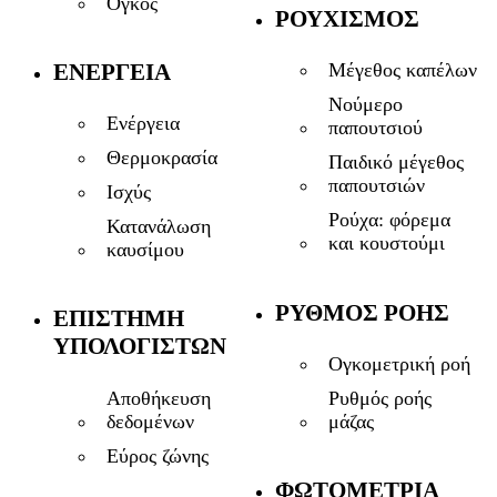
Όγκος
ΡΟΥΧΙΣΜΌΣ
ΕΝΈΡΓΕΙΑ
Μέγεθος καπέλων
Νούμερο
Ενέργεια
παπουτσιού
Θερμοκρασία
Παιδικό μέγεθος
παπουτσιών
Ισχύς
Ρούχα: φόρεμα
Κατανάλωση
και κουστούμι
καυσίμου
ΡΥΘΜΌΣ ΡΟΉΣ
ΕΠΙΣΤΉΜΗ
ΥΠΟΛΟΓΙΣΤΏΝ
Ογκομετρική ροή
Αποθήκευση
Ρυθμός ροής
δεδομένων
μάζας
Εύρος ζώνης
ΦΩΤΟΜΕΤΡΊΑ