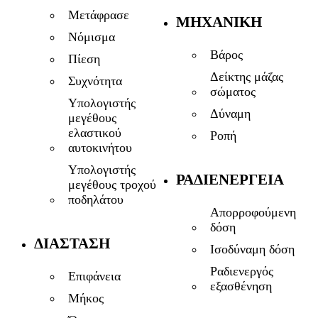
Μετάφρασε
ΜΗΧΑΝΙΚΉ
Νόμισμα
Βάρος
Πίεση
Δείκτης μάζας
Συχνότητα
σώματος
Υπολογιστής
Δύναμη
μεγέθους
ελαστικού
Ροπή
αυτοκινήτου
Υπολογιστής
ΡΑΔΙΕΝΈΡΓΕΙΑ
μεγέθους τροχού
ποδηλάτου
Απορροφούμενη
δόση
ΔΙΆΣΤΑΣΗ
Ισοδύναμη δόση
Ραδιενεργός
Επιφάνεια
εξασθένηση
Μήκος