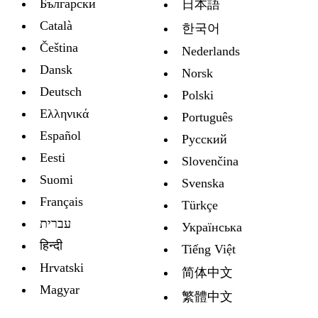
Български
日本語
Català
한국어
Čeština
Nederlands
Dansk
Norsk
Deutsch
Polski
Ελληνικά
Português
Español
Русский
Eesti
Slovenčina
Suomi
Svenska
Français
Türkçe
עברית
Украïнська
हिन्दी
Tiếng Việt
Hrvatski
简体中文
Magyar
繁體中文