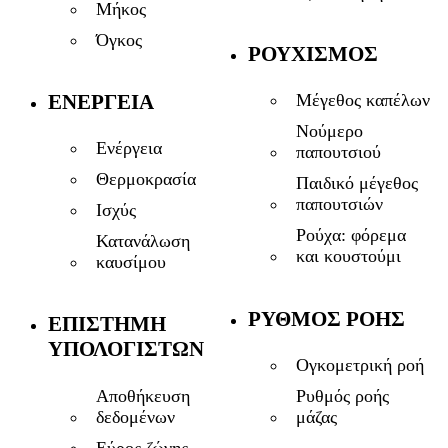
Μήκος
Όγκος
ΡΟΥΧΙΣΜΌΣ
ΕΝΈΡΓΕΙΑ
Μέγεθος καπέλων
Νούμερο
Ενέργεια
παπουτσιού
Θερμοκρασία
Παιδικό μέγεθος
παπουτσιών
Ισχύς
Ρούχα: φόρεμα
Κατανάλωση
και κουστούμι
καυσίμου
ΡΥΘΜΌΣ ΡΟΉΣ
ΕΠΙΣΤΉΜΗ
ΥΠΟΛΟΓΙΣΤΏΝ
Ογκομετρική ροή
Αποθήκευση
Ρυθμός ροής
δεδομένων
μάζας
Εύρος ζώνης