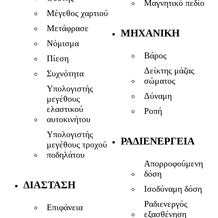
Μαγνητικό πεδίο
Μέγεθος χαρτιού
Μετάφρασε
ΜΗΧΑΝΙΚΉ
Νόμισμα
Βάρος
Πίεση
Δείκτης μάζας
Συχνότητα
σώματος
Υπολογιστής
Δύναμη
μεγέθους
ελαστικού
Ροπή
αυτοκινήτου
Υπολογιστής
ΡΑΔΙΕΝΈΡΓΕΙΑ
μεγέθους τροχού
ποδηλάτου
Απορροφούμενη
δόση
ΔΙΆΣΤΑΣΗ
Ισοδύναμη δόση
Ραδιενεργός
Επιφάνεια
εξασθένηση