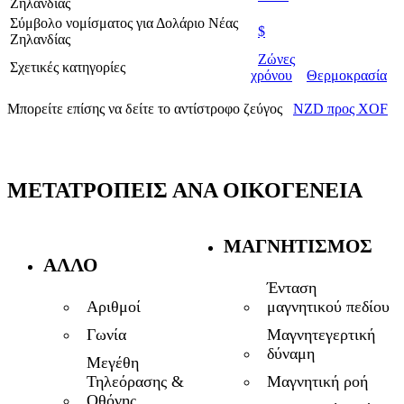
Ζηλανδίας
Σύμβολο νομίσματος για Δολάριο Νέας
$
Ζηλανδίας
Ζώνες
Σχετικές κατηγορίες
χρόνου
Θερμοκρασία
Μπορείτε επίσης να δείτε το αντίστροφο ζεύγος
NZD προς XOF
ΜΕΤΑΤΡΟΠΕΊΣ ΑΝΆ ΟΙΚΟΓΈΝΕΙΑ
ΜΑΓΝΗΤΙΣΜΌΣ
ΆΛΛΟ
Ένταση
μαγνητικού πεδίου
Αριθμοί
Μαγνητεγερτική
Γωνία
δύναμη
Μεγέθη
Μαγνητική ροή
Τηλεόρασης &
Οθόνης