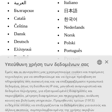
Italiano
العربية
Български
日本語
Català
한국어
Čeština
Nederlands
Dansk
Norsk
Deutsch
Polski
Ελληνικά
Português
Español
Русский
×
Υπεύθυνη χρήση των δεδομένων σας
Eesti
Slovenčina
Εμείς και οι συνεργάτες μας χρησιμοποιούμε cookies και παρόμοιες
Suomi
Svenska
ENGLISH
τεχνολογίες για να αποθηκεύουμε και να έχουμε πρόσβαση σε
Français
Türkçe
πληροφορίες στη συσκευή σας και να επεξεργαζόμαστε προσωπικά
SWEDISH
δεδομένα, όπως τη διεύθυνση IP σας, μοναδικά αναγνωριστικά και
עברית
Украïнська
δεδομένα περιήγησης, για εξατομικευμένες διαφημίσεις και
SPANISH
हिन्दी
περιεχόμενο, μέτρηση διαφημίσεων και περιεχομένου, ανάλυση
Tiếng Việt
κοινού και βελτίωση υπηρεσιών.
Προμηθευτές τρίτων (1913)
CATALAN
Hrvatski
简体中文
ενδέχεται επίσης να επεξεργάζονται τα δεδομένα σας για αυτούς και
ARABIC
άλλους σκοπούς, συμπεριλαμβανομένης της χρήσης ακριβών
Magyar