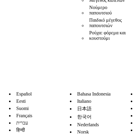
Μέγεθος καπέλων
Νούμερο
παπουτσιού
Παιδικό μέγεθος
παπουτσιών
Ρούχα: φόρεμα και
κουστούμι
Español
Bahasa Indonesia
Eesti
Italiano
Suomi
日本語
Français
한국어
עברית
Nederlands
हिन्दी
Norsk