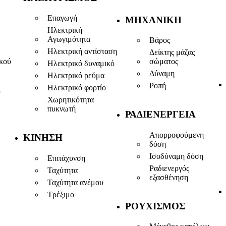
Επαγωγή
ΜΗΧΑΝΙΚΉ
Ηλεκτρική
Αγωγιμότητα
Βάρος
Ηλεκτρική αντίσταση
Δείκτης μάζας
ικού
σώματος
Ηλεκτρικό δυναμικό
Δύναμη
Ηλεκτρικό ρεύμα
Ροπή
Ηλεκτρικό φορτίο
ύ
Χωρητικότητα
πυκνωτή
ΡΑΔΙΕΝΈΡΓΕΙΑ
Απορροφούμενη
ΚΊΝΗΣΗ
δόση
Ισοδύναμη δόση
Επιτάχυνση
Ραδιενεργός
Ταχύτητα
εξασθένηση
Ταχύτητα ανέμου
Τρέξιμο
ΡΟΥΧΙΣΜΌΣ