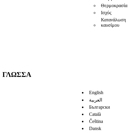
Θερμοκρασία
Ισχύς
Κατανάλωση
καυσίμου
ΓΛΏΣΣΑ
English
العربية
Български
Català
Čeština
Dansk