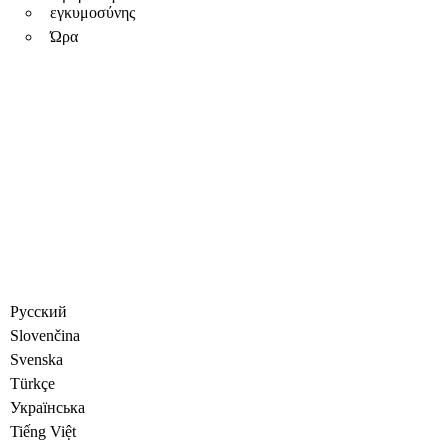
εγκυμοσύνης
Ώρα
Русский
Slovenčina
Svenska
Türkçe
Украïнська
Tiếng Việt