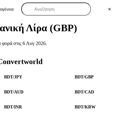
κογένεια
✕
τανική Λίρα (GBP)
 φορά στις 6 Αυγ 2026.
 Convertworld
BDT/JPY
BDT/GBP
BDT/AUD
BDT/CAD
BDT/INR
BDT/KRW