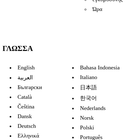
Ώρα
ΓΛΏΣΣΑ
English
Bahasa Indonesia
Italiano
العربية
Български
日本語
Català
한국어
Čeština
Nederlands
Dansk
Norsk
Deutsch
Polski
Ελληνικά
Português