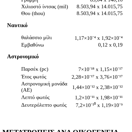
Χιλιοστό ίντσας (mil)
8.503,94 x 14.015,75
Θου (thou)
8.503,94 x 14.015,75
Ναυτικό
θαλάσσιο μίλι
1,17×10⁻⁴ x 1,92×10⁻⁴
Εμβαθύνω
0,12 x 0,19
Αστρονομικό
Παρσέκ (pc)
7×10⁻¹⁸ x 1,15×10⁻¹⁷
Έτος φωτός
2,28×10⁻¹⁷ x 3,76×10⁻¹⁷
Αστρονομική μονάδα
1,44×10⁻¹² x 2,38×10⁻¹²
(AE)
Λεπτό φωτός
1,2×10⁻¹¹ x 1,98×10⁻¹¹
Δευτερόλεπτο φωτός
7,2×10⁻¹⁰ x 1,19×10⁻⁹