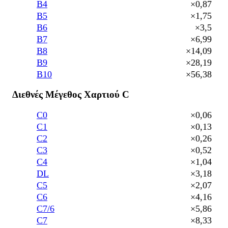
B4
×0,87
B5
×1,75
B6
×3,5
B7
×6,99
B8
×14,09
B9
×28,19
B10
×56,38
Διεθνές Μέγεθος Χαρτιού C
C0
×0,06
C1
×0,13
C2
×0,26
C3
×0,52
C4
×1,04
DL
×3,18
C5
×2,07
C6
×4,16
C7/6
×5,86
C7
×8,33