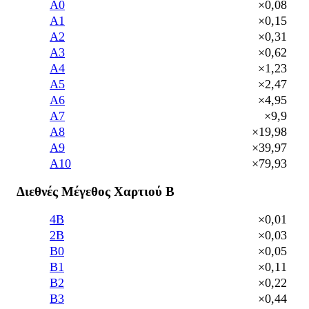
A0
×0,08
A1
×0,15
A2
×0,31
A3
×0,62
A4
×1,23
A5
×2,47
A6
×4,95
A7
×9,9
A8
×19,98
A9
×39,97
A10
×79,93
Διεθνές Μέγεθος Χαρτιού Β
4B
×0,01
2B
×0,03
B0
×0,05
B1
×0,11
B2
×0,22
B3
×0,44