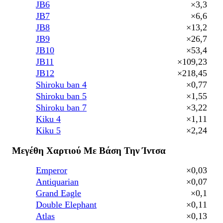
JB6
×3,3
JB7
×6,6
JB8
×13,2
JB9
×26,7
JB10
×53,4
JB11
×109,23
JB12
×218,45
Shiroku ban 4
×0,77
Shiroku ban 5
×1,55
Shiroku ban 7
×3,22
Kiku 4
×1,11
Kiku 5
×2,24
Μεγέθη Χαρτιού Με Βάση Την Ίντσα
Emperor
×0,03
Antiquarian
×0,07
Grand Eagle
×0,1
Double Elephant
×0,11
Atlas
×0,13