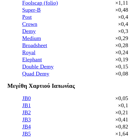
Foolscap (folio)
×1,11
Super-B
×0,48
Post
×0,4
Crown
×0,4
Demy
×0,3
Medium
×0,29
Broadsheet
×0,28
Royal
×0,24
Elephant
×0,19
Double Demy
×0,15
Quad Demy
×0,08
Μεγέθη Χαρτιού Ιαπωνίας
JB0
×0,05
JB1
×0,1
JB2
×0,21
JB3
×0,41
JB4
×0,82
JB5
×1,64