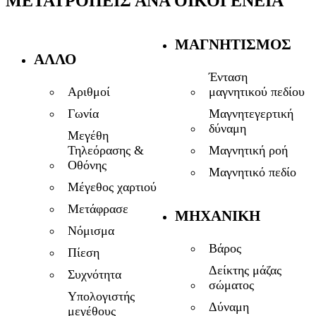
ΜΕΤΑΤΡΟΠΕΊΣ ΑΝΆ ΟΙΚΟΓΈΝΕΙΑ
ΜΑΓΝΗΤΙΣΜΌΣ
ΆΛΛΟ
Ένταση
μαγνητικού πεδίου
Αριθμοί
Μαγνητεγερτική
Γωνία
δύναμη
Μεγέθη
Μαγνητική ροή
Τηλεόρασης &
Οθόνης
Μαγνητικό πεδίο
Μέγεθος χαρτιού
Μετάφρασε
ΜΗΧΑΝΙΚΉ
Νόμισμα
Βάρος
Πίεση
Δείκτης μάζας
Συχνότητα
σώματος
Υπολογιστής
Δύναμη
μεγέθους