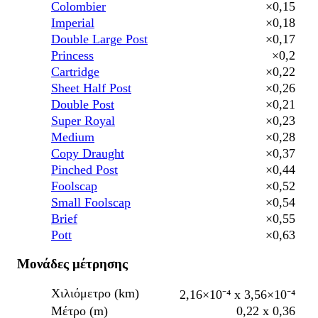
Colombier
×0,15
Imperial
×0,18
Double Large Post
×0,17
Princess
×0,2
Cartridge
×0,22
Sheet Half Post
×0,26
Double Post
×0,21
Super Royal
×0,23
Medium
×0,28
Copy Draught
×0,37
Pinched Post
×0,44
Foolscap
×0,52
Small Foolscap
×0,54
Brief
×0,55
Pott
×0,63
Μονάδες μέτρησης
Χιλιόμετρο (km)
2,16×10⁻⁴ x 3,56×10⁻⁴
Μέτρο (m)
0,22 x 0,36