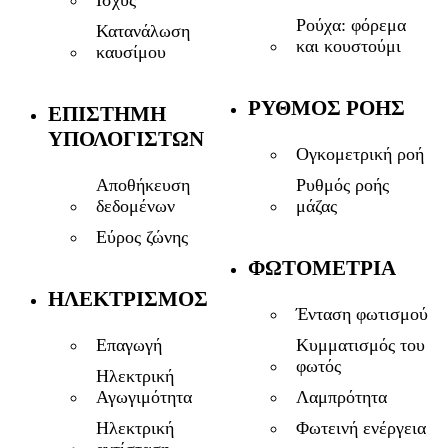
Ισχύς
Ρούχα: φόρεμα
Κατανάλωση
και κουστούμι
καυσίμου
ΡΥΘΜΌΣ ΡΟΉΣ
ΕΠΙΣΤΉΜΗ
ΥΠΟΛΟΓΙΣΤΏΝ
Ογκομετρική ροή
Αποθήκευση
Ρυθμός ροής
δεδομένων
μάζας
Εύρος ζώνης
ΦΩΤΟΜΕΤΡΊΑ
ΗΛΕΚΤΡΙΣΜΌΣ
Ένταση φωτισμού
Επαγωγή
Κυμματισμός του
φωτός
Ηλεκτρική
Αγωγιμότητα
Λαμπρότητα
Ηλεκτρική
Φωτεινή ενέργεια