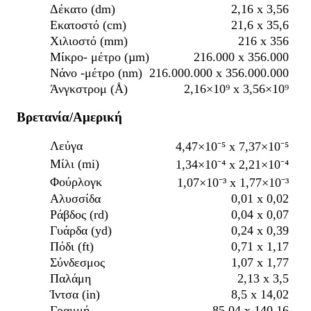
Δέκατο (dm)
2,16 x 3,56
Εκατοστό (cm)
21,6 x 35,6
Χιλιοστό (mm)
216 x 356
Μίκρο- μέτρο (µm)
216.000 x 356.000
Νάνο -μέτρο (nm)
216.000.000 x 356.000.000
Άνγκστρομ (Å)
2,16×10⁹ x 3,56×10⁹
Βρετανία/Αμερική
Λεύγα
4,47×10⁻⁵ x 7,37×10⁻⁵
Μίλι (mi)
1,34×10⁻⁴ x 2,21×10⁻⁴
Φούρλογκ
1,07×10⁻³ x 1,77×10⁻³
Αλυσσίδα
0,01 x 0,02
Ράβδος (rd)
0,04 x 0,07
Γυάρδα (yd)
0,24 x 0,39
Πόδι (ft)
0,71 x 1,17
Σύνδεσμος
1,07 x 1,77
Παλάμη
2,13 x 3,5
Ίντσα (in)
8,5 x 14,02
Γραμμή
85,04 x 140,16