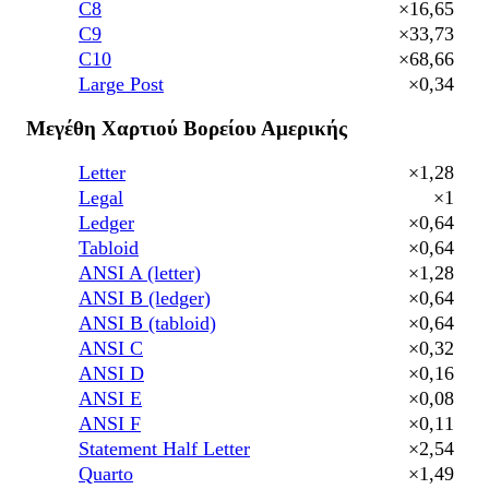
C8
×16,65
C9
×33,73
C10
×68,66
Large Post
×0,34
Μεγέθη Χαρτιού Βορείου Αμερικής
Letter
×1,28
Legal
×1
Ledger
×0,64
Tabloid
×0,64
ANSI A (letter)
×1,28
ANSI B (ledger)
×0,64
ANSI B (tabloid)
×0,64
ANSI C
×0,32
ANSI D
×0,16
ANSI E
×0,08
ANSI F
×0,11
Statement Half Letter
×2,54
Quarto
×1,49