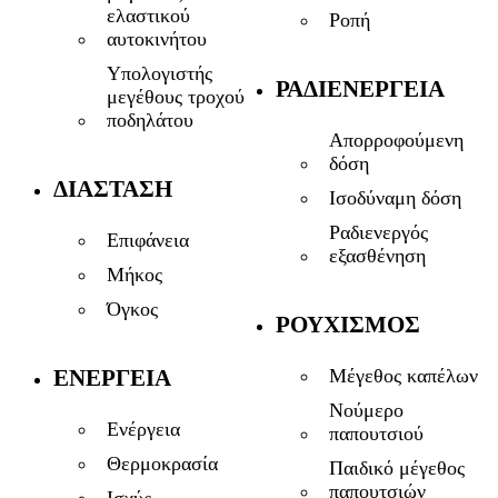
ελαστικού
Ροπή
αυτοκινήτου
Υπολογιστής
ΡΑΔΙΕΝΈΡΓΕΙΑ
μεγέθους τροχού
ποδηλάτου
Απορροφούμενη
δόση
ΔΙΆΣΤΑΣΗ
Ισοδύναμη δόση
Ραδιενεργός
Επιφάνεια
εξασθένηση
Μήκος
Όγκος
ΡΟΥΧΙΣΜΌΣ
ΕΝΈΡΓΕΙΑ
Μέγεθος καπέλων
Νούμερο
Ενέργεια
παπουτσιού
Θερμοκρασία
Παιδικό μέγεθος
παπουτσιών