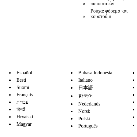
παπουτσιών
Ρούχα: φόρεμα και
κουστούμι
Español
Bahasa Indonesia
Eesti
Italiano
Suomi
日本語
Français
한국어
עברית
Nederlands
हिन्दी
Norsk
Hrvatski
Polski
Magyar
Português