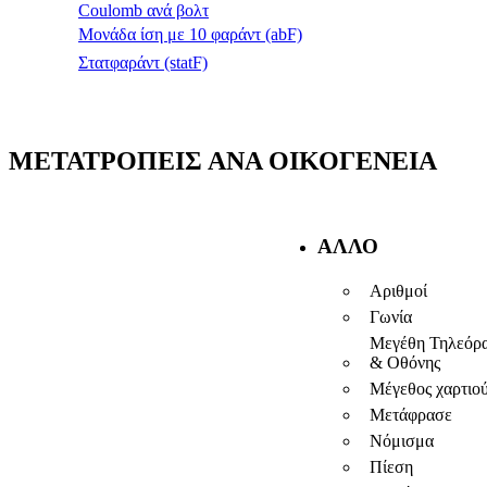
Coulomb ανά βολτ
Μονάδα ίση με 10 φαράντ (abF)
Στατφαράντ (statF)
ΜΕΤΑΤΡΟΠΕΊΣ ΑΝΆ ΟΙΚΟΓΈΝΕΙΑ
ΆΛΛΟ
Αριθμοί
Γωνία
Μεγέθη Τηλεόρ
& Οθόνης
Μέγεθος χαρτιο
Μετάφρασε
Νόμισμα
Πίεση