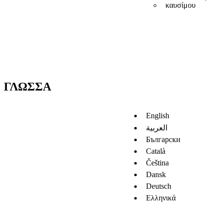
καυσίμου
ΓΛΏΣΣΑ
English
العربية
Български
Català
Čeština
Dansk
Deutsch
Ελληνικά