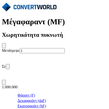
Μέγαφαραντ (MF)
Χωρητικότητα πυκνωτή
Μετάτρεψε
Σε
1.000.000
Φάραντ (F)
Δεκαφαράντ (daF)
Εκατοφαράντ (hF)