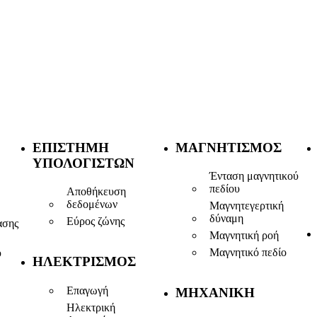
ΕΠΙΣΤΉΜΗ
ΜΑΓΝΗΤΙΣΜΌΣ
ΥΠΟΛΟΓΙΣΤΏΝ
Ένταση μαγνητικού
πεδίου
Αποθήκευση
δεδομένων
Μαγνητεγερτική
δύναμη
Εύρος ζώνης
ασης
Μαγνητική ροή
Μαγνητικό πεδίο
ύ
ΗΛΕΚΤΡΙΣΜΌΣ
Επαγωγή
ΜΗΧΑΝΙΚΉ
Ηλεκτρική