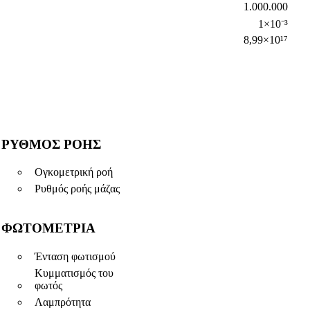
1.000.000
1×10⁻³
8,99×10¹⁷
ΡΥΘΜΌΣ ΡΟΉΣ
Ογκομετρική ροή
Ρυθμός ροής μάζας
ΦΩΤΟΜΕΤΡΊΑ
Ένταση φωτισμού
Κυμματισμός του
φωτός
Λαμπρότητα