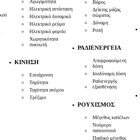
Αγωγιμότητα
Βάρος
Ηλεκτρική αντίσταση
Δείκτης μάζας
ικού
σώματος
Ηλεκτρικό δυναμικό
Δύναμη
Ηλεκτρικό ρεύμα
Ροπή
Ηλεκτρικό φορτίο
ύ
Χωρητικότητα
πυκνωτή
ΡΑΔΙΕΝΈΡΓΕΙΑ
Απορροφούμενη
ΚΊΝΗΣΗ
δόση
Ισοδύναμη δόση
Επιτάχυνση
Ραδιενεργός
Ταχύτητα
εξασθένηση
Ταχύτητα ανέμου
Τρέξιμο
ΡΟΥΧΙΣΜΌΣ
Μέγεθος καπέλων
Νούμερο
παπουτσιού
Παιδικό μέγεθος