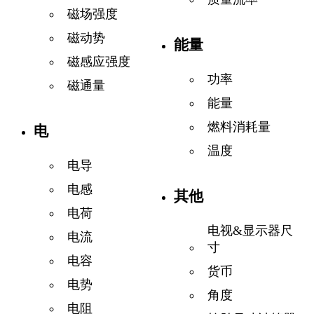
磁场强度
磁动势
能量
磁感应强度
功率
磁通量
能量
燃料消耗量
电
温度
电导
电感
其他
电荷
电视&显示器尺
电流
寸
电容
货币
电势
角度
电阻