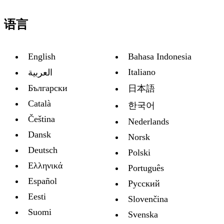
语言
English
Bahasa Indonesia
Italiano
العربية
Български
日本語
Català
한국어
Čeština
Nederlands
Dansk
Norsk
Deutsch
Polski
Ελληνικά
Português
Español
Русский
Eesti
Slovenčina
Suomi
Svenska