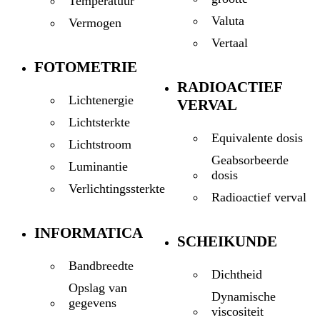
Temperatuur
Valuta
Vermogen
Vertaal
FOTOMETRIE
RADIOACTIEF
Lichtenergie
VERVAL
Lichtsterkte
Equivalente dosis
Lichtstroom
Geabsorbeerde
Luminantie
dosis
Verlichtingssterkte
Radioactief verval
INFORMATICA
SCHEIKUNDE
Bandbreedte
Dichtheid
Opslag van
Dynamische
gegevens
viscositeit