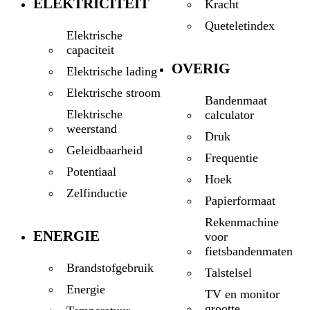
ELEKTRICITEIT
Kracht
Queteletindex
Elektrische
capaciteit
OVERIG
Elektrische lading
Elektrische stroom
Bandenmaat
Elektrische
calculator
weerstand
Druk
Geleidbaarheid
Frequentie
Potentiaal
Hoek
Zelfinductie
Papierformaat
Rekenmachine
ENERGIE
voor
fietsbandenmaten
Brandstofgebruik
Talstelsel
Energie
TV en monitor
grootte