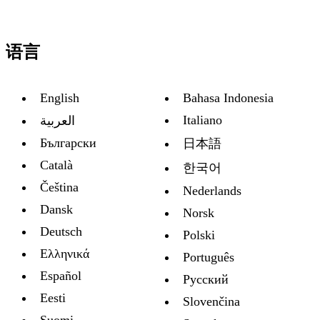
语言
English
Bahasa Indonesia
Italiano
العربية
Български
日本語
Català
한국어
Čeština
Nederlands
Dansk
Norsk
Deutsch
Polski
Ελληνικά
Português
Español
Русский
Eesti
Slovenčina
Suomi