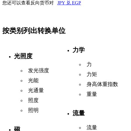
您还可以查看反向货币对
JPY 兑 EGP
按类别列出转换单位
力学
光照度
力
发光强度
力矩
光能
身高体重指数
光通量
重量
照度
照明
流量
流量
磁