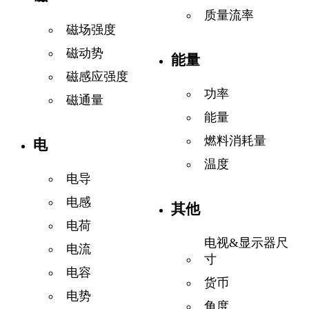
质量流率
磁场强度
磁动势
能量
磁感应强度
功率
磁通量
能量
燃料消耗量
电
温度
电导
电感
其他
电荷
电视&显示器尺
电流
寸
电容
货币
电势
角度