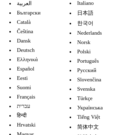
Italiano
العربية
Български
日本語
Català
한국어
Čeština
Nederlands
Dansk
Norsk
Deutsch
Polski
Ελληνικά
Português
Español
Русский
Eesti
Slovenčina
Suomi
Svenska
Français
Türkçe
עברית
Украïнська
हिन्दी
Tiếng Việt
Hrvatski
简体中文
Magyar