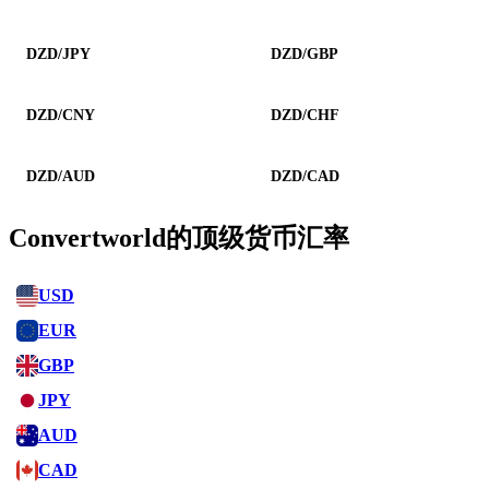
DZD/JPY
DZD/GBP
DZD/CNY
DZD/CHF
DZD/AUD
DZD/CAD
Convertworld的顶级货币汇率
USD
EUR
GBP
JPY
AUD
CAD