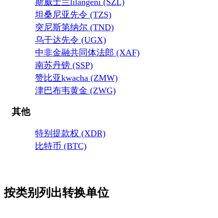
斯威士兰lilangeni (SZL)
坦桑尼亚先令 (TZS)
突尼斯第纳尔 (TND)
乌干达先令 (UGX)
中非金融共同体法郎 (XAF)
南苏丹镑 (SSP)
赞比亚kwacha (ZMW)
津巴布韦黄金 (ZWG)
其他
特别提款权 (XDR)
比特币 (BTC)
按类别列出转换单位