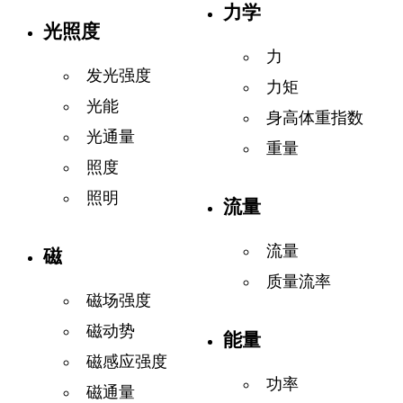
力学
光照度
力
发光强度
力矩
光能
身高体重指数
光通量
重量
照度
照明
流量
流量
磁
质量流率
磁场强度
磁动势
能量
磁感应强度
功率
磁通量