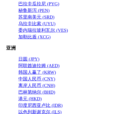
巴拉圭瓜拉尼 (PYG)
秘鲁新泻 (PEN)
苏里南美元 (SRD)
乌拉圭比索 (UYU)
委内瑞拉玻利瓦尔 (VES)
加勒比盾 (XCG)
亚洲
日圆 (JPY)
阿联酋迪拉姆 (AED)
韩国人赢了 (KRW)
中国人民币 (CNY)
离岸人民币 (CNH)
巴林第纳尔 (BHD)
港元 (HKD)
印度尼西亚卢比 (IDR)
以色列新谢克尔 (ILS)