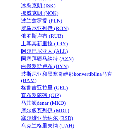
冰岛克朗 (ISK)
挪威克朗 (NOK)
波兰兹罗提 (PLN)
罗马尼亚列伊 (RON)
俄罗斯卢布 (RUB)
土耳其新里拉 (TRY)
阿尔巴尼亚人 (ALL)
阿塞拜疆马纳特 (AZN)
白俄罗斯卢布 (BYN)
波斯尼亚和黑塞哥维那konvertibilna马克
(BAM)
格鲁吉亚拉里 (GEL)
直布罗陀磅 (GIP)
马其顿denar (MKD)
摩尔多瓦列伊 (MDL)
塞尔维亚第纳尔 (RSD)
乌克兰格里夫纳 (UAH)