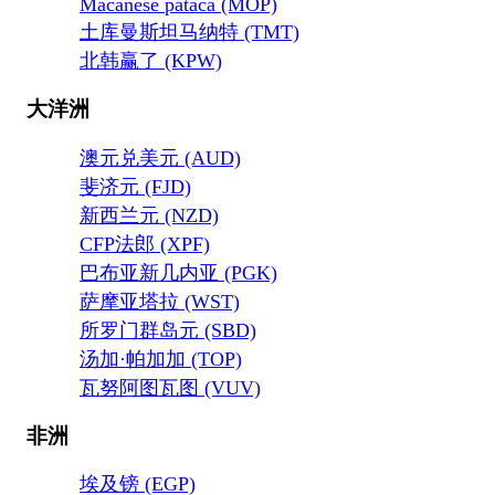
Macanese pataca (MOP)
土库曼斯坦马纳特 (TMT)
北韩赢了 (KPW)
大洋洲
澳元兑美元 (AUD)
斐济元 (FJD)
新西兰元 (NZD)
CFP法郎 (XPF)
巴布亚新几内亚 (PGK)
萨摩亚塔拉 (WST)
所罗门群岛元 (SBD)
汤加·帕加加 (TOP)
瓦努阿图瓦图 (VUV)
非洲
埃及镑 (EGP)