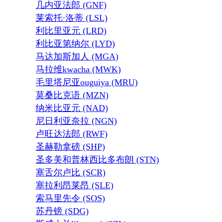
几内亚法郎 (GNF)
莱索托·洛蒂 (LSL)
利比里亚元 (LRD)
利比亚第纳尔 (LYD)
马达加斯加人 (MGA)
马拉维kwacha (MWK)
毛里塔尼亚ouguiya (MRU)
莫桑比克语 (MZN)
纳米比亚元 (NAD)
尼日利亚奈拉 (NGN)
卢旺达法郎 (RWF)
圣赫勒拿磅 (SHP)
圣多美和普林西比多布朗 (STN)
塞舌尔卢比 (SCR)
塞拉利昂莱昂 (SLE)
索马里先令 (SOS)
苏丹镑 (SDG)