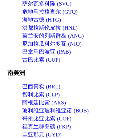
萨尔瓦多科隆 (SVC)
危地马拉格查尔 (GTQ)
海地古德 (HTG)
洪都拉斯伦皮拉 (HNL)
荷兰安的列斯群岛 (ANG)
尼加拉瓜科尔多瓦 (NIO)
巴拿马巴波亚 (PAB)
古巴比索 (CUP)
南美洲
巴西真实 (BRL)
智利比索 (CLP)
阿根廷比索 (ARS)
玻利维亚玻利维亚诺 (BOB)
哥伦比亚比索 (COP)
福克兰群岛磅 (FKP)
圭亚那元 (GYD)