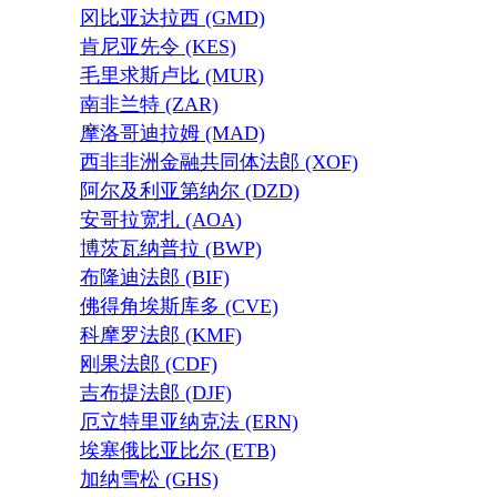
冈比亚达拉西 (GMD)
肯尼亚先令 (KES)
毛里求斯卢比 (MUR)
南非兰特 (ZAR)
摩洛哥迪拉姆 (MAD)
西非非洲金融共同体法郎 (XOF)
阿尔及利亚第纳尔 (DZD)
安哥拉宽扎 (AOA)
博茨瓦纳普拉 (BWP)
布隆迪法郎 (BIF)
佛得角埃斯库多 (CVE)
科摩罗法郎 (KMF)
刚果法郎 (CDF)
吉布提法郎 (DJF)
厄立特里亚纳克法 (ERN)
埃塞俄比亚比尔 (ETB)
加纳雪松 (GHS)