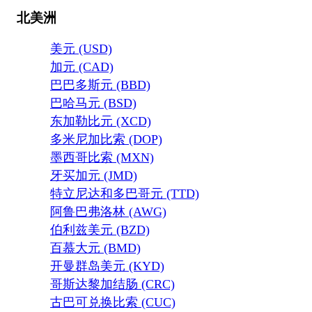
北美洲
美元 (USD)
加元 (CAD)
巴巴多斯元 (BBD)
巴哈马元 (BSD)
东加勒比元 (XCD)
多米尼加比索 (DOP)
墨西哥比索 (MXN)
牙买加元 (JMD)
特立尼达和多巴哥元 (TTD)
阿鲁巴弗洛林 (AWG)
伯利兹美元 (BZD)
百慕大元 (BMD)
开曼群岛美元 (KYD)
哥斯达黎加结肠 (CRC)
古巴可兑换比索 (CUC)