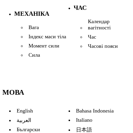
ЧАС
МЕХАНІКА
Календар
Вага
вагітності
Індекс маси тіла
Час
Момент сили
Часові пояси
Сила
МОВА
English
Bahasa Indonesia
Italiano
العربية
Български
日本語