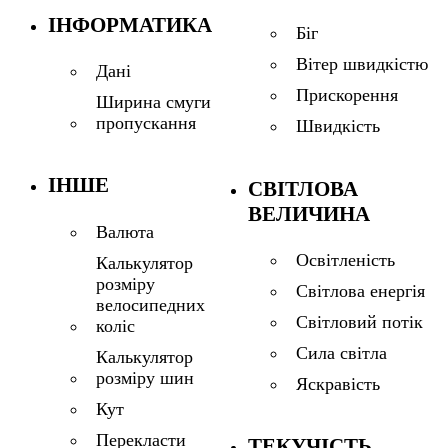
ІНФОРМАТИКА
Біг
Вітер швидкістю
Дані
Прискорення
Ширина смуги
пропускання
Швидкість
ІНШЕ
СВІТЛОВА
ВЕЛИЧИНА
Валюта
Освітленість
Калькулятор
розміру
Світлова енергія
велосипедних
Світловий потік
коліс
Сила світла
Калькулятор
розміру шин
Яскравість
Кут
Перекласти
ТЕКУЧІСТЬ