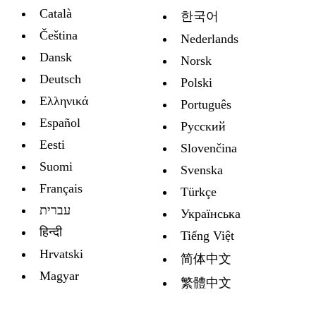
Català
한국어
Čeština
Nederlands
Dansk
Norsk
Deutsch
Polski
Ελληνικά
Português
Español
Русский
Eesti
Slovenčina
Suomi
Svenska
Français
Türkçe
עברית
Украïнська
हिन्दी
Tiếng Việt
Hrvatski
简体中文
Magyar
繁體中文