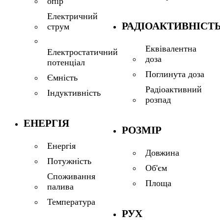
опір
Електричний
РАДІОАКТИВНІСТ
струм
Еквівалентна
Електростатичний
доза
потенціал
Поглинута доза
Ємність
Радіоактивний
Індуктивність
розпад
ЕНЕРГІЯ
РОЗМІР
Енергія
Довжина
Потужність
Об'єм
Споживання
Площа
палива
Температура
РУХ