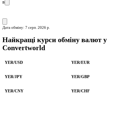
в
Дата обміну: 7 серп. 2026 р.
Найкращі курси обміну валют у
Convertworld
YER/USD
YER/EUR
YER/JPY
YER/GBP
YER/CNY
YER/CHF