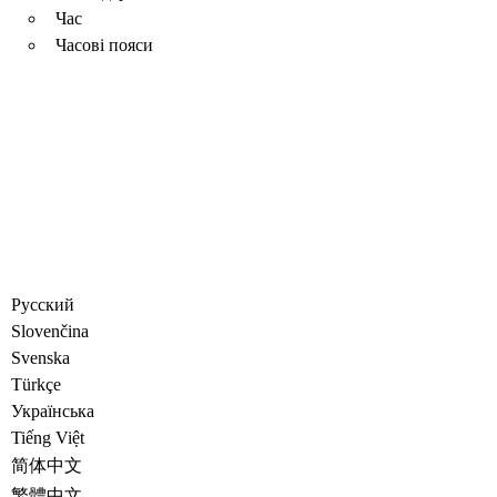
Час
Часові пояси
Русский
Slovenčina
Svenska
Türkçe
Украïнська
Tiếng Việt
简体中文
繁體中文