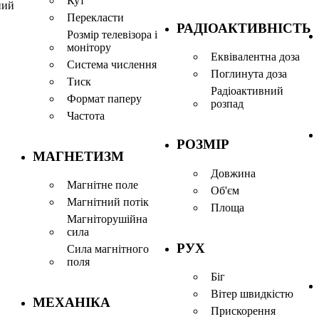
Кут
ний
Перекласти
РАДІОАКТИВНІСТЬ
Розмір телевізора і
монітору
Еквівалентна доза
Система числення
Поглинута доза
Тиск
Радіоактивний
Формат паперу
розпад
Частота
РОЗМІР
МАГНЕТИЗМ
Довжина
Магнітне поле
Об'єм
Магнітний потік
Площа
Магніторушійна
сила
РУХ
Сила магнітного
поля
Біг
Вітер швидкістю
МЕХАНІКА
Прискорення