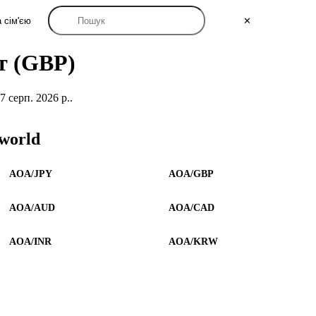
 сім'єю
✕
т (GBP)
серп. 2026 р..
world
AOA/JPY
AOA/GBP
AOA/AUD
AOA/CAD
AOA/INR
AOA/KRW