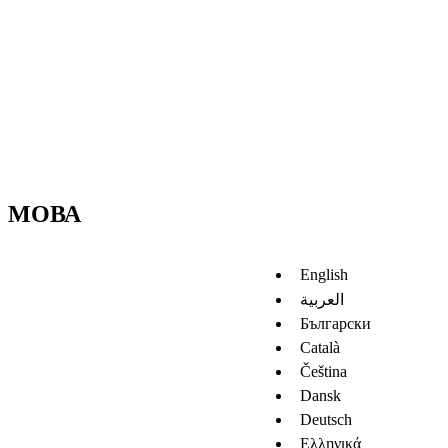
МОВА
English
العربية
Български
Català
Čeština
Dansk
Deutsch
Ελληνικά