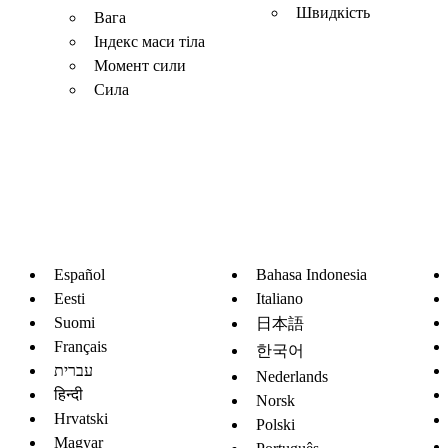
Швидкість
Вага
Індекс маси тіла
Момент сили
Сила
Español
Bahasa Indonesia
Eesti
Italiano
Suomi
日本語
Français
한국어
עברית
Nederlands
हिन्दी
Norsk
Hrvatski
Polski
Magyar