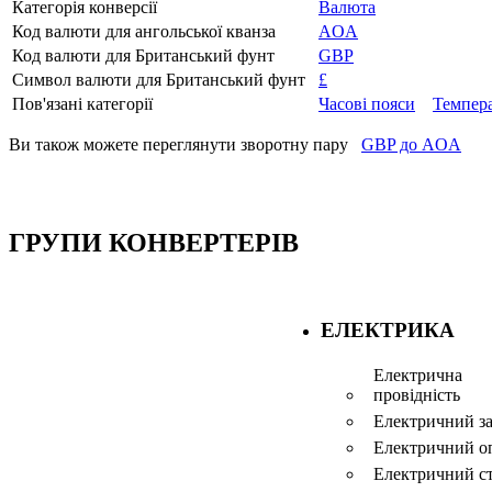
Категорія конверсії
Валюта
Код валюти для ангольської кванза
AOA
Код валюти для Британський фунт
GBP
Символ валюти для Британський фунт
£
Пов'язані категорії
Часові пояси
Темпер
Ви також можете переглянути зворотну пару
GBP до AOA
ГРУПИ КОНВЕРТЕРІВ
ЕЛЕКТРИКА
Електрична
провідність
Електричний з
Електричний о
Електричний с