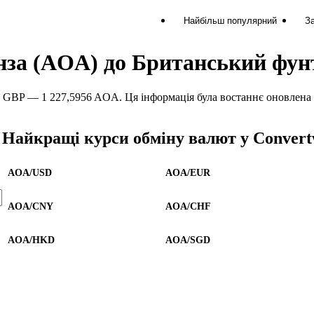
Найбільш популярний
За
анза (AOA) до Британський фун
BP — 1 227,5956 AOA. Ця інформація була востаннє оновлена 7 
Найкращі курси обміну валют у Convert
AOA/USD
AOA/EUR
AOA/CNY
AOA/CHF
AOA/HKD
AOA/SGD