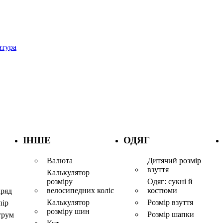
атура
ІНШЕ
ОДЯГ
Валюта
Дитячий розмір
взуття
Калькулятор
розміру
Одяг: сукні й
велосипедних коліс
костюми
аряд
Калькулятор
Розмір взуття
пір
розміру шин
Розмір шапки
трум