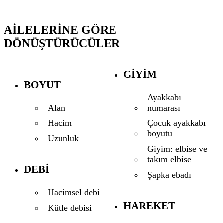
AILELERINE GÖRE
DÖNÜŞTÜRÜCÜLER
GIYIM
BOYUT
Ayakkabı
numarası
Alan
Çocuk ayakkabı
Hacim
boyutu
Uzunluk
Giyim: elbise ve
takım elbise
DEBI
Şapka ebadı
Hacimsel debi
HAREKET
Kütle debisi