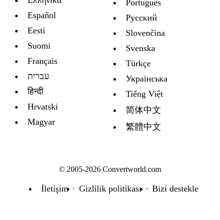
Português
Español
Русский
Eesti
Slovenčina
Suomi
Svenska
Français
Türkçe
עברית
Украïнська
हिन्दी
Tiếng Việt
Hrvatski
简体中文
Magyar
繁體中文
© 2005-2026 Convertworld.com
İletişim
Gizlilik politikası
Bizi destekle