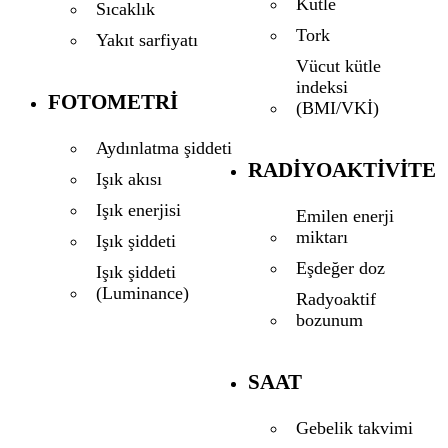
Kütle
Sıcaklık
Tork
Yakıt sarfiyatı
Vücut kütle
indeksi
FOTOMETRI
(BMI/VKİ)
Aydınlatma şiddeti
RADIYOAKTIVITE
Işık akısı
Işık enerjisi
Emilen enerji
miktarı
Işık şiddeti
Eşdeğer doz
Işık şiddeti
(Luminance)
Radyoaktif
bozunum
SAAT
Gebelik takvimi