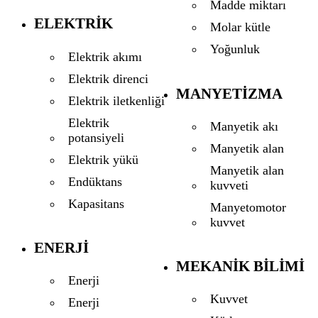
Madde miktarı
ELEKTRIK
Molar kütle
Yoğunluk
Elektrik akımı
Elektrik direnci
MANYETIZMA
Elektrik iletkenliği
Elektrik
Manyetik akı
potansiyeli
Manyetik alan
Elektrik yükü
Manyetik alan
Endüktans
kuvveti
Kapasitans
Manyetomotor
kuvvet
ENERJI
MEKANIK BILIMI
Enerji
Kuvvet
Enerji