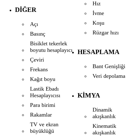
Hız
DIĞER
İvme
Koşu
Açı
Rüzgar hızı
Basınç
Bisiklet tekerlek
boyutu hesaplayıcı
HESAPLAMA
Çeviri
Bant Genişliği
Frekans
Veri depolama
Kağıt boyu
Lastik Ebadı
KIMYA
Hesaplayıcısı
Para birimi
Dinamik
Rakamlar
akışkanlık
TV ve ekran
Kinematik
büyüklüğü
akışkanlık