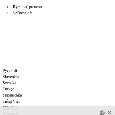
Rýchlosť prenosu
Veľkosť dát
Русский
Slovenčina
Svenska
Türkçe
Украïнська
Tiếng Việt
简体中文
×
繁體中文