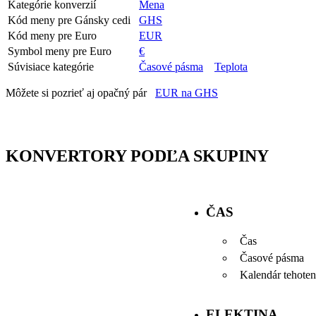
Kategórie konverzií
Mena
Kód meny pre Gánsky cedi
GHS
Kód meny pre Euro
EUR
Symbol meny pre Euro
€
Súvisiace kategórie
Časové pásma
Teplota
Môžete si pozrieť aj opačný pár
EUR na GHS
KONVERTORY PODĽA SKUPINY
ČAS
Čas
Časové pásma
Kalendár tehoten
ELEKTINA