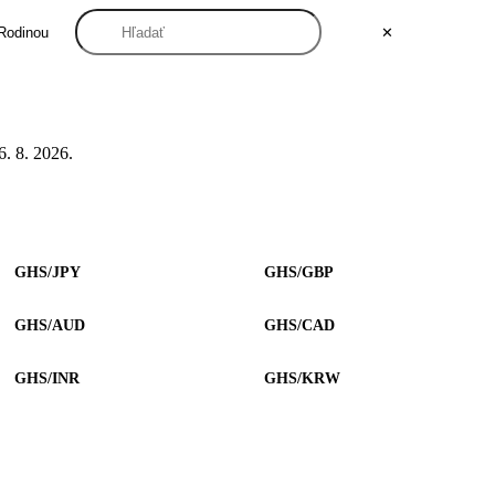
Rodinou
✕
. 8. 2026.
GHS/JPY
GHS/GBP
GHS/AUD
GHS/CAD
GHS/INR
GHS/KRW