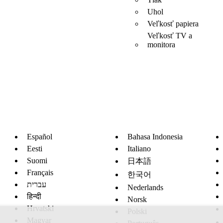
Uhol
Veľkosť papiera
Veľkosť TV a
monitora
Español
Bahasa Indonesia
Eesti
Italiano
Suomi
日本語
Français
한국어
עברית
Nederlands
हिन्दी
Norsk
Hrvatski
Polski
Magyar