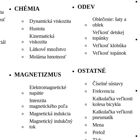
ODEV
CHÉMIA
ta
Oblečenie: šaty a
osť
Dynamická viskozita
oblek
Hustota
Veľkosť detskej
Kinematická
topánky
viskozita
iál
Veľkosť klobúka
Látkové množstvo
Veľkosť topánok
Molárna hmotnosť
OSTATNÉ
MAGNETIZMUS
Číselné sústavy
Elektromagnetické
Frekvencia
napätie
Kalkulačka veľkosti
Intenzita
kolesa bicykla
magnetického poľa
Kalkulačka veľkosti
Magnetická indukcia
pneumatík
Magnetický indukčný
Mena
tok
Prelož
Tlak