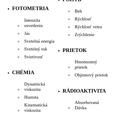
FOTOMETRIA
Beh
Rýchlosť
Intenzita
osvetlenia
Rýchlosť vetra
Jas
Zrýchlenie
Svetelná energia
Svetelný tok
PRIETOK
Svietivosť
Hmotnostný
prietok
CHÉMIA
Objemový prietok
Dynamická
viskozita
RÁDIOAKTIVITA
Hustota
Absorbovaná
Kinematická
Dávka
viskozita