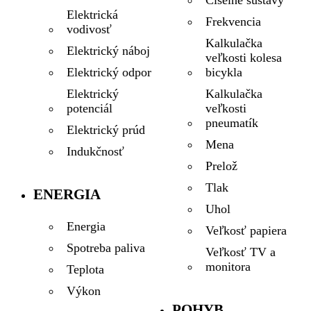
Číselné sústavy
Elektrická
Frekvencia
vodivosť
Kalkulačka
Elektrický náboj
veľkosti kolesa
bicykla
Elektrický odpor
Kalkulačka
Elektrický
veľkosti
potenciál
pneumatík
Elektrický prúd
Mena
Indukčnosť
Prelož
Tlak
ENERGIA
Uhol
Energia
Veľkosť papiera
Spotreba paliva
Veľkosť TV a
monitora
Teplota
Výkon
POHYB