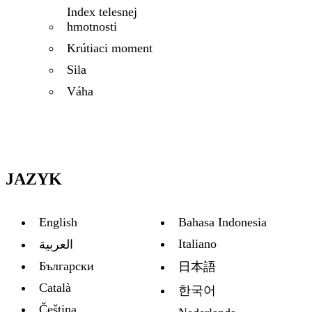
Index telesnej
hmotnosti
Krútiaci moment
Sila
Váha
JAZYK
English
Bahasa Indonesia
Italiano
العربية
Български
日本語
Català
한국어
Čeština