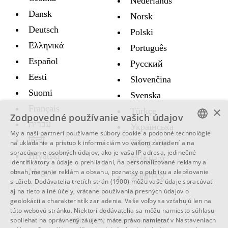
Nederlands
Dansk
Norsk
Deutsch
Polski
Ελληνικά
Português
Español
Русский
Eesti
Slovenčina
Suomi
Svenska
Français
×
Türkçe
Zodpovedné používanie vašich údajov
עברית
Украïнська
My a naši partneri používame súbory cookie a podobné technológie
हिन्दी
ENGLISH
Tiếng Việt
na ukladanie a prístup k informáciám vo vašom zariadení a na
spracúvanie osobných údajov, ako je vaša IP adresa, jedinečné
Hrvatski
SWEDISH
简体中文
identifikátory a údaje o prehliadaní, na personalizované reklamy a
Magyar
obsah, meranie reklám a obsahu, poznatky o publiku a zlepšovanie
SPANISH
繁體中文
služieb.
Dodávatelia tretích strán (1900)
môžu vaše údaje spracúvať
aj na tieto a iné účely, vrátane používania presných údajov o
CATALAN
geolokácii a charakteristík zariadenia. Vaše voľby sa vzťahujú len na
ARABIC
túto webovú stránku. Niektorí dodávatelia sa môžu namiesto súhlasu
spoliehať na oprávnený záujem; máte právo namietať v
Nastaveniach
© 2005-2026 Convertworld.com
BULGARIAN