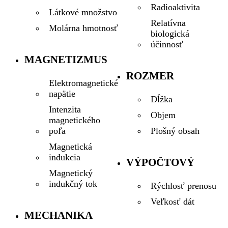
Radioaktivita
Látkové množstvo
Relatívna
Molárna hmotnosť
biologická
účinnosť
MAGNETIZMUS
ROZMER
Elektromagnetické
napätie
Dĺžka
Intenzita
Objem
magnetického
Plošný obsah
poľa
Magnetická
indukcia
VÝPOČTOVÝ
Magnetický
indukčný tok
Rýchlosť prenosu
Veľkosť dát
MECHANIKA