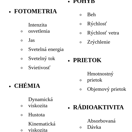
POHYB
FOTOMETRIA
Beh
Rýchlosť
Intenzita
osvetlenia
Rýchlosť vetra
Jas
Zrýchlenie
Svetelná energia
Svetelný tok
PRIETOK
Svietivosť
Hmotnostný
prietok
CHÉMIA
Objemový prietok
Dynamická
viskozita
RÁDIOAKTIVITA
Hustota
Absorbovaná
Kinematická
Dávka
viskozita