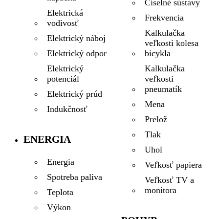
Číselné sústavy
Elektrická
Frekvencia
vodivosť
Kalkulačka
Elektrický náboj
veľkosti kolesa
bicykla
Elektrický odpor
Kalkulačka
Elektrický
veľkosti
potenciál
pneumatík
Elektrický prúd
Mena
Indukčnosť
Prelož
Tlak
ENERGIA
Uhol
Energia
Veľkosť papiera
Spotreba paliva
Veľkosť TV a
monitora
Teplota
Výkon