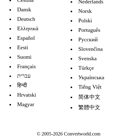
Nederlands
Dansk
Norsk
Deutsch
Polski
Ελληνικά
Português
Español
Русский
Eesti
Slovenčina
Suomi
Svenska
Français
Türkçe
עברית
Украïнська
हिन्दी
Tiếng Việt
Hrvatski
简体中文
Magyar
繁體中文
© 2005-2026 Convertworld.com