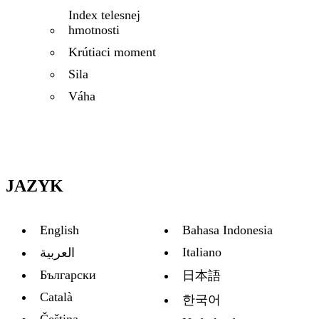
Index telesnej
hmotnosti
Krútiaci moment
Sila
Váha
JAZYK
English
Bahasa Indonesia
Italiano
العربية
Български
日本語
Català
한국어
Čeština