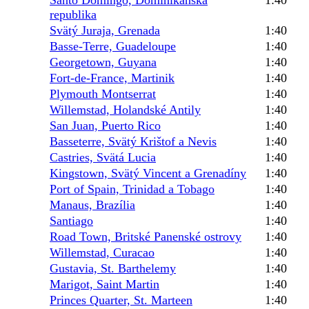
republika
Svätý Juraja, Grenada
1:40
Basse-Terre, Guadeloupe
1:40
Georgetown, Guyana
1:40
Fort-de-France, Martinik
1:40
Plymouth Montserrat
1:40
Willemstad, Holandské Antily
1:40
San Juan, Puerto Rico
1:40
Basseterre, Svätý Krištof a Nevis
1:40
Castries, Svätá Lucia
1:40
Kingstown, Svätý Vincent a Grenadíny
1:40
Port of Spain, Trinidad a Tobago
1:40
Manaus, Brazília
1:40
Santiago
1:40
Road Town, Britské Panenské ostrovy
1:40
Willemstad, Curacao
1:40
Gustavia, St. Barthelemy
1:40
Marigot, Saint Martin
1:40
Princes Quarter, St. Marteen
1:40