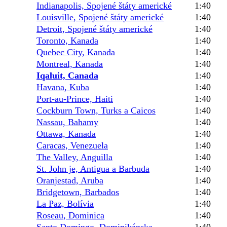
Indianapolis, Spojené štáty americké
1:40
Louisville, Spojené štáty americké
1:40
Detroit, Spojené štáty americké
1:40
Toronto, Kanada
1:40
Quebec City, Kanada
1:40
Montreal, Kanada
1:40
Iqaluit, Canada
1:40
Havana, Kuba
1:40
Port-au-Prince, Haiti
1:40
Cockburn Town, Turks a Caicos
1:40
Nassau, Bahamy
1:40
Ottawa, Kanada
1:40
Caracas, Venezuela
1:40
The Valley, Anguilla
1:40
St. John je, Antigua a Barbuda
1:40
Oranjestad, Aruba
1:40
Bridgetown, Barbados
1:40
La Paz, Bolívia
1:40
Roseau, Dominica
1:40
Santo Domingo, Dominikánska
1:40