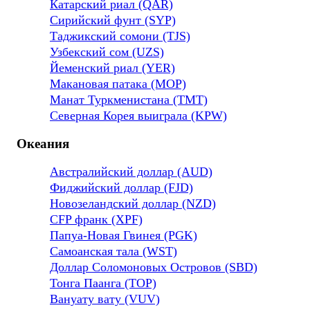
Катарский риал (QAR)
Сирийский фунт (SYP)
Таджикский сомони (TJS)
Узбекский сом (UZS)
Йеменский риал (YER)
Макановая патака (MOP)
Манат Туркменистана (TMT)
Северная Корея выиграла (KPW)
Океания
Австралийский доллар (AUD)
Фиджийский доллар (FJD)
Новозеландский доллар (NZD)
CFP франк (XPF)
Папуа-Новая Гвинея (PGK)
Самоанская тала (WST)
Доллар Соломоновых Островов (SBD)
Тонга Паанга (TOP)
Вануату вату (VUV)