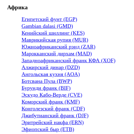
Африка
Египетский фунт (EGP)
Gambian dalasi (GMD)
Кенийский шиллинг (KES)
Маврикийская рупия (MUR)
Южноафриканский рэнд (ZAR)
Марокканский дирхам (MAD)
Западноафриканский франк КФА (XOF)
Алжирский динар (DZD)
Ангольская кухня (AOA)
Ботсвана Пула (BWP)
Бурунди франк (BIF)
Эскудо Кабо-Верде (CVE)
Коморский франк (KMF)
Конголезский франк (CDF)
Джибутианский франк (DJF)
Эритрейский накфа (ERN)
Эфиопский быр (ETB)