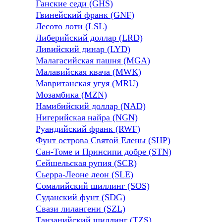
Ганские седи (GHS)
Гвинейский франк (GNF)
Лесото лоти (LSL)
Либерийский доллар (LRD)
Ливийский динар (LYD)
Малагасийская пашня (MGA)
Малавийская квача (MWK)
Мавританская угуя (MRU)
Мозамбика (MZN)
Намибийский доллар (NAD)
Нигерийская найра (NGN)
Руандийский франк (RWF)
Фунт острова Святой Елены (SHP)
Сан-Томе и Принсипи добре (STN)
Сейшельская рупия (SCR)
Сьерра-Леоне леон (SLE)
Сомалийский шиллинг (SOS)
Суданский фунт (SDG)
Свази лилангени (SZL)
Танзанийский шиллинг (TZS)