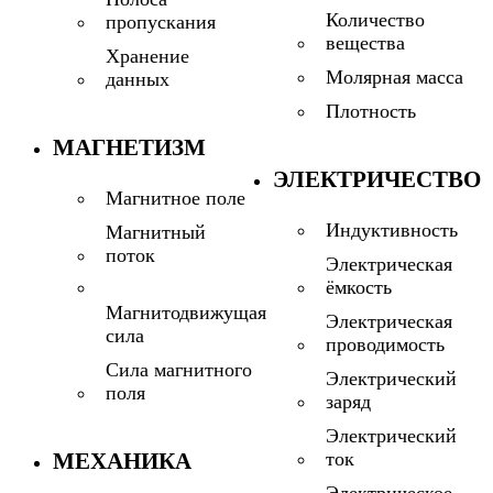
Количество
пропускания
вещества
Хранение
Молярная масса
данных
Плотность
МАГНЕТИЗМ
ЭЛЕКТРИЧЕСТВО
Магнитное поле
Индуктивность
Магнитный
поток
Электрическая
ёмкость
Магнитодвижущая
Электрическая
сила
проводимость
Сила магнитного
Электрический
поля
заряд
Электрический
МЕХАНИКА
ток