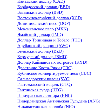
Канадский доллар (CAD)
Барбадосский доллар (BBD)
Багамский доллар (BSD)
Восточнокарибский доллар (XCD)
Доминиканский песо (DOP)
Мексиканское песо (MXN)
Ямайский доллар (JMD)
Доллар Тринидада и Тобаго (TTD)
Арубанский флорин (AWG)
Белизский доллар (BZD)
Бермудский доллар (BMD)
Доллар Каймановых островов (KYD)
Двоеточие Коста-Рики (CRC)
Кубинское конвертируемое песо (CUC)
Сальвадорский колон (SVC)
Гватемальский кецаль (GTQ)
Гаитянская гурда (HTG)
Гондурасская лемпира (HNL)
Нидерландская Антильская Гульдена (ANG)
Никарагуанская кордоба (NIO)