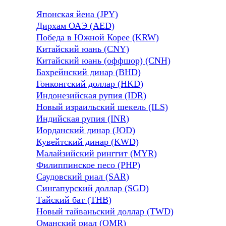
Японская йена (JPY)
Дирхам ОАЭ (AED)
Победа в Южной Корее (KRW)
Китайский юань (CNY)
Китайский юань (оффшор) (CNH)
Бахрейнский динар (BHD)
Гонконгский доллар (HKD)
Индонезийская рупия (IDR)
Новый израильский шекель (ILS)
Индийская рупия (INR)
Иорданский динар (JOD)
Кувейтский динар (KWD)
Малайзийский ринггит (MYR)
Филиппинское песо (PHP)
Саудовский риал (SAR)
Сингапурский доллар (SGD)
Тайский бат (THB)
Новый тайваньский доллар (TWD)
Оманский риал (OMR)