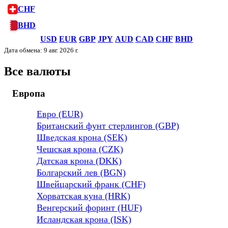
CHF
BHD
USD
EUR
GBP
JPY
AUD
CAD
CHF
BHD
Дата обмена: 9 авг. 2026 г.
Все валюты
Европа
Евро (EUR)
Британский фунт стерлингов (GBP)
Шведская крона (SEK)
Чешская крона (CZK)
Датская крона (DKK)
Болгарский лев (BGN)
Швейцарский франк (CHF)
Хорватская куна (HRK)
Венгерский форинт (HUF)
Исландская крона (ISK)