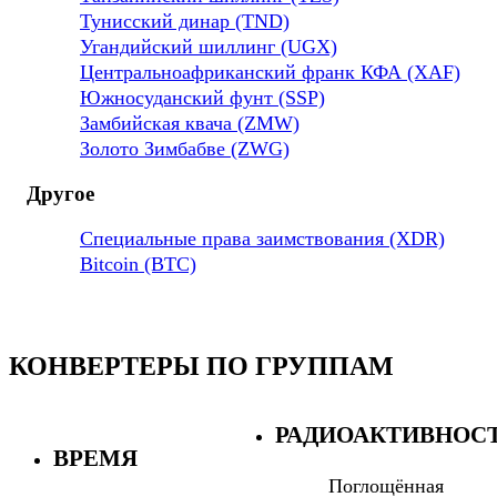
Тунисский динар (TND)
Угандийский шиллинг (UGX)
Центральноафриканский франк КФА (XAF)
Южносуданский фунт (SSP)
Замбийская квача (ZMW)
Золото Зимбабве (ZWG)
Другое
Специальные права заимствования (XDR)
Bitcoin (BTC)
КОНВЕРТЕРЫ ПО ГРУППАМ
РАДИОАКТИВНОС
ВРЕМЯ
Поглощённая