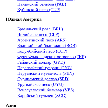
Панамский бальбоа (PAB)
Кубинский песо (CUP)
Южная Америка
Бразильский реал (BRL)
Чилийское песо (CLP)
Аргентинский песо (ARS)
Боливийский боливиано (BOB)
Колумбийский песо (COP)
Фунт Фолклендских островов (FKP)
Гайанский доллар (GYD)
Парагвайский гуарани (PYG)
Перуанский нуэво-золь (PEN)
Суринамский доллар (SRD)
Уругвайское песо (UYU)
Венесуэльский боливар (VES)
Карибский гульден (XCG)
Азия