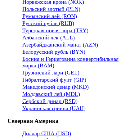
Норвежская крона (NOK)
Польский злотый (PLN)
Румынский лей (RON)
Русский рубль (RUB)
Турецкая новая лира (TRY)
Албанский лек (ALL)
Азербайджанский манат (AZN)
Белорусский рубль (BYN)
Босния и Герцеговина конвертибильная
марка (BAM)
Грузинский лари (GEL)
Гибралтарский фунт (GIP)
Македонский денар (MKD)
Молдавский лей (MDL)
Сербский динар (RSD)
Украинская гривна (UAH)
Северная Америка
Доллар США (USD)