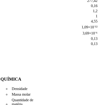
277,42
0,16
1,2
1
4,55
1,09×10⁻¹²
3,69×10⁻⁶
0,13
0,13
QUÍMICA
Densidade
Massa molar
Quantidade de
matéria