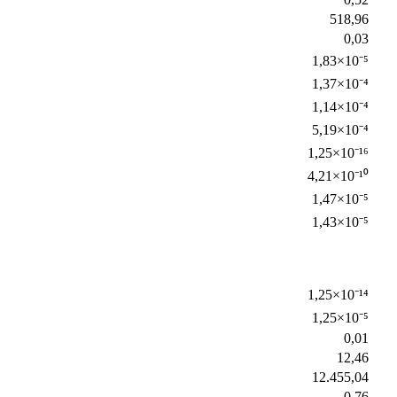
518,96
0,03
1,83×10⁻⁵
1,37×10⁻⁴
1,14×10⁻⁴
5,19×10⁻⁴
1,25×10⁻¹⁶
4,21×10⁻¹⁰
1,47×10⁻⁵
1,43×10⁻⁵
1,25×10⁻¹⁴
1,25×10⁻⁵
0,01
12,46
12.455,04
0,76