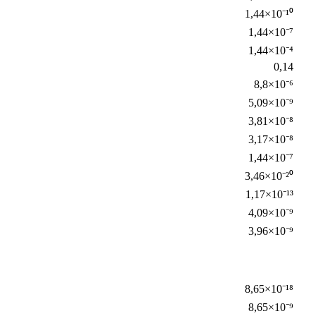
1,44×10⁻¹⁰
1,44×10⁻⁷
1,44×10⁻⁴
0,14
8,8×10⁻⁶
5,09×10⁻⁹
3,81×10⁻⁸
3,17×10⁻⁸
1,44×10⁻⁷
3,46×10⁻²⁰
1,17×10⁻¹³
4,09×10⁻⁹
3,96×10⁻⁹
8,65×10⁻¹⁸
8,65×10⁻⁹