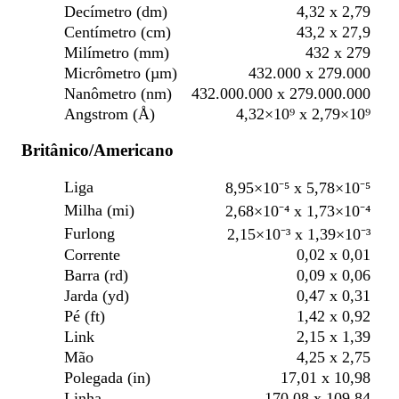
Decímetro (dm)
4,32 x 2,79
Centímetro (cm)
43,2 x 27,9
Milímetro (mm)
432 x 279
Micrômetro (µm)
432.000 x 279.000
Nanômetro (nm)
432.000.000 x 279.000.000
Angstrom (Å)
4,32×10⁹ x 2,79×10⁹
Britânico/Americano
Liga
8,95×10⁻⁵ x 5,78×10⁻⁵
Milha (mi)
2,68×10⁻⁴ x 1,73×10⁻⁴
Furlong
2,15×10⁻³ x 1,39×10⁻³
Corrente
0,02 x 0,01
Barra (rd)
0,09 x 0,06
Jarda (yd)
0,47 x 0,31
Pé (ft)
1,42 x 0,92
Link
2,15 x 1,39
Mão
4,25 x 2,75
Polegada (in)
17,01 x 10,98
Linha
170,08 x 109,84