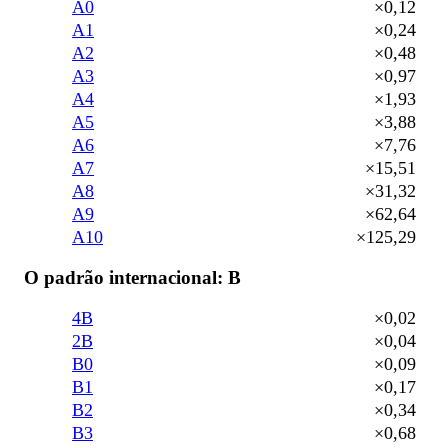
A0
×0,12
A1
×0,24
A2
×0,48
A3
×0,97
A4
×1,93
A5
×3,88
A6
×7,76
A7
×15,51
A8
×31,32
A9
×62,64
A10
×125,29
O padrão internacional: B
4B
×0,02
2B
×0,04
B0
×0,09
B1
×0,17
B2
×0,34
B3
×0,68