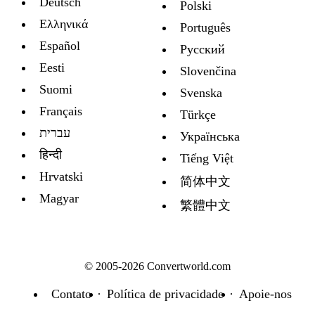
Deutsch
Polski
Ελληνικά
Português
Español
Русский
Eesti
Slovenčina
Suomi
Svenska
Français
Türkçe
עברית
Украïнська
हिन्दी
Tiếng Việt
Hrvatski
简体中文
Magyar
繁體中文
© 2005-2026 Convertworld.com
Contato
Política de privacidade
Apoie-nos