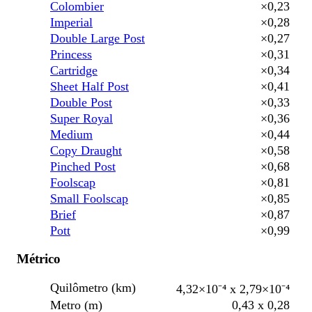
Colombier
×0,23
Imperial
×0,28
Double Large Post
×0,27
Princess
×0,31
Cartridge
×0,34
Sheet Half Post
×0,41
Double Post
×0,33
Super Royal
×0,36
Medium
×0,44
Copy Draught
×0,58
Pinched Post
×0,68
Foolscap
×0,81
Small Foolscap
×0,85
Brief
×0,87
Pott
×0,99
Métrico
Quilômetro (km)
4,32×10⁻⁴ x 2,79×10⁻⁴
Metro (m)
0,43 x 0,28