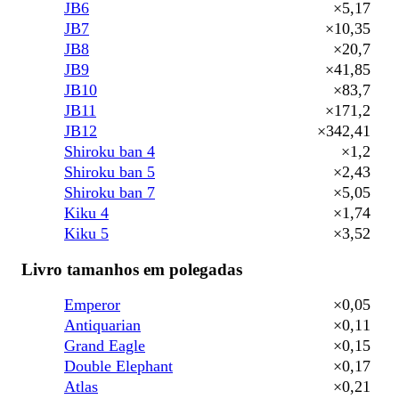
JB6
×5,17
JB7
×10,35
JB8
×20,7
JB9
×41,85
JB10
×83,7
JB11
×171,2
JB12
×342,41
Shiroku ban 4
×1,2
Shiroku ban 5
×2,43
Shiroku ban 7
×5,05
Kiku 4
×1,74
Kiku 5
×3,52
Livro tamanhos em polegadas
Emperor
×0,05
Antiquarian
×0,11
Grand Eagle
×0,15
Double Elephant
×0,17
Atlas
×0,21