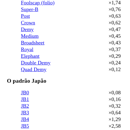
Foolscap (folio)
×1,74
Super-B
×0,76
Post
×0,63
Crown
×0,62
Demy
×0,47
Medium
×0,45
Broadsheet
×0,43
Royal
×0,37
Elephant
×0,29
Double Demy
×0,24
Quad Demy
×0,12
O padrão Japão
JB0
×0,08
JB1
×0,16
JB2
×0,32
JB3
×0,64
JB4
×1,29
JB5
×2,58