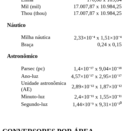
Mil (mil)
17.007,87 x 10.984,25
Thou (thou)
17.007,87 x 10.984,25
Náutico
Milha náutica
2,33×10⁻⁴ x 1,51×10⁻⁴
Braça
0,24 x 0,15
Astronômico
Parsec (pc)
1,4×10⁻¹⁷ x 9,04×10⁻¹⁸
Ano-luz
4,57×10⁻¹⁷ x 2,95×10⁻¹⁷
Unidade astronômica
2,89×10⁻¹² x 1,87×10⁻¹²
(AE)
Minuto-luz
2,4×10⁻¹¹ x 1,55×10⁻¹¹
Segundo-luz
1,44×10⁻⁹ x 9,31×10⁻¹⁰