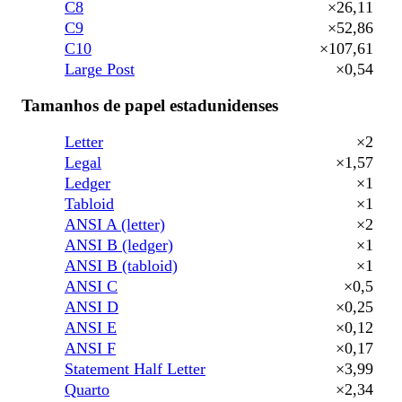
C8
×26,11
C9
×52,86
C10
×107,61
Large Post
×0,54
Tamanhos de papel estadunidenses
Letter
×2
Legal
×1,57
Ledger
×1
Tabloid
×1
ANSI A (letter)
×2
ANSI B (ledger)
×1
ANSI B (tabloid)
×1
ANSI C
×0,5
ANSI D
×0,25
ANSI E
×0,12
ANSI F
×0,17
Statement Half Letter
×3,99
Quarto
×2,34