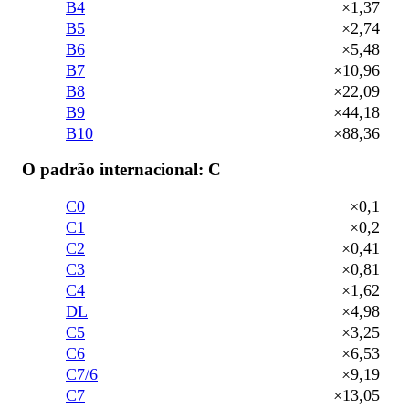
B4
×1,37
B5
×2,74
B6
×5,48
B7
×10,96
B8
×22,09
B9
×44,18
B10
×88,36
O padrão internacional: C
C0
×0,1
C1
×0,2
C2
×0,41
C3
×0,81
C4
×1,62
DL
×4,98
C5
×3,25
C6
×6,53
C7/6
×9,19
C7
×13,05