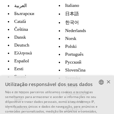
Italiano
العربية
Български
日本語
Català
한국어
Čeština
Nederlands
Dansk
Norsk
Deutsch
Polski
Ελληνικά
Português
Español
Русский
Eesti
Slovenčina
Suomi
Svenska
×
Utilização responsável dos seus dados
Français
Türkçe
עברית
Nós e os nossos parceiros utilizamos cookies e tecnologias
Украïнська
ENGLISH
semelhantes para armazenar e aceder a informações no seu
हिन्दी
Tiếng Việt
dispositivo e tratar dados pessoais, como o seu endereço IP,
SWEDISH
identificadores únicos e dados de navegação, para anúncios e
Hrvatski
简体中文
conteúdos personalizados, medição de anúncios e conteúdos,
SPANISH