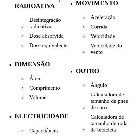
MOVIMENTO
RADIOATIVA
Aceleração
Desintegração
radioativa
Corrida
Dose absorvida
Velocidade
Dose equivalente
Velocidade do
vento
DIMENSÃO
OUTRO
Área
Ângulo
Comprimento
Calculadora de
Volume
tamanho de pneu
de carro
ELECTRICIDADE
Calculadora de
tamanho de roda
de bicicleta
Capacitância