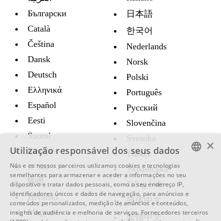
Български
日本語
Català
한국어
Čeština
Nederlands
Dansk
Norsk
Deutsch
Polski
Ελληνικά
Português
Español
Русский
Eesti
Slovenčina
Suomi
Svenska
×
Utilização responsável dos seus dados
Français
Türkçe
Nós e os nossos parceiros utilizamos cookies e tecnologias
עברית
Украïнська
ENGLISH
semelhantes para armazenar e aceder a informações no seu
हिन्दी
Tiếng Việt
dispositivo e tratar dados pessoais, como o seu endereço IP,
SWEDISH
identificadores únicos e dados de navegação, para anúncios e
Hrvatski
简体中文
conteúdos personalizados, medição de anúncios e conteúdos,
SPANISH
Magyar
insights de audiência e melhoria de serviços.
Fornecedores terceiros
繁體中文