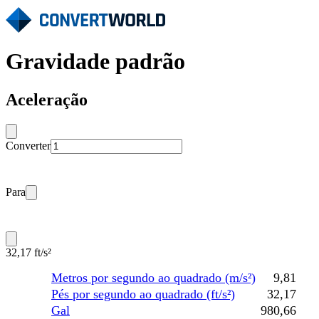
Gravidade padrão
Aceleração
Converter
Para
32,17 ft/s²
Metros por segundo ao quadrado (m/s²)
9,81
Pés por segundo ao quadrado (ft/s²)
32,17
Gal
980,66