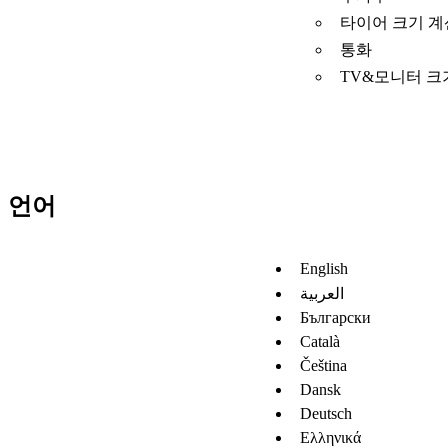
타이어 크기 
통화
TV&모니터 크
언어
English
العربية
Български
Català
Čeština
Dansk
Deutsch
Ελληνικά