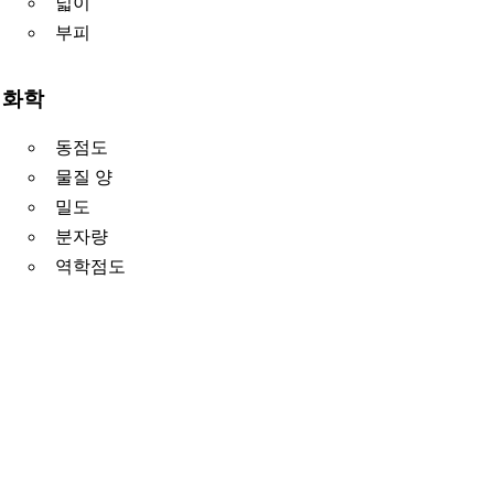
넓이
부피
화학
동점도
물질 양
밀도
분자량
역학점도