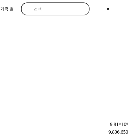
가족 별
✕
9.81×10⁹
9,806,650