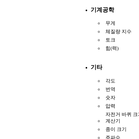
기계공학
무게
체질량 지수
토크
힘(력)
기타
각도
번역
숫자
압력
자전거 바퀴 크
계산기
종이 크기
주파수