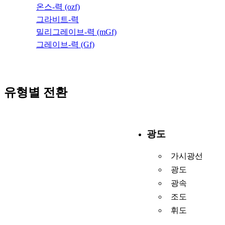
온스-력 (ozf)
그라비트-력
밀리그레이브-력 (mGf)
그레이브-력 (Gf)
유형별 전환
광도
가시광선
광도
광속
조도
휘도