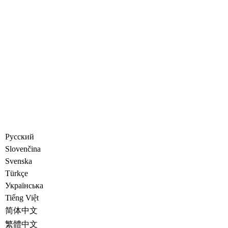
Русский
Slovenčina
Svenska
Türkçe
Украïнська
Tiếng Việt
简体中文
繁體中文