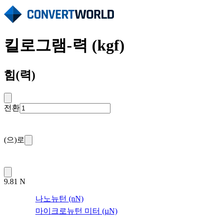
킬로그램-력 (kgf)
힘(력)
전환
(으)로
9.81 N
나노뉴턴 (nN)
마이크로뉴턴 미터 (µN)