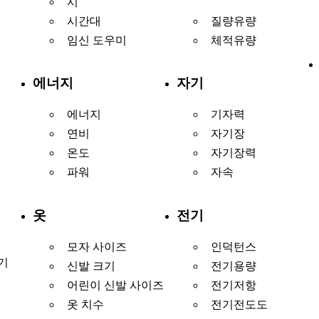
시
시간대
질량유량
임신 도우미
체적유량
에너지
자기
에너지
기자력
연비
자기장
온도
자기장력
파워
자속
옷
전기
모자 사이즈
인덕턴스
기
신발 크기
전기용량
어린이 신발 사이즈
전기저항
옷 치수
전기전도도