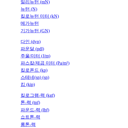
밀리뉴턴 (mN)
뉴턴 (N)
킬로뉴턴 미터 (kN)
메가뉴턴
기가뉴턴 (GN)
다인 (dyn)
파운달 (pdl)
주울/미터 (J/m)
파스칼/제곱 미터 (Pa/m²)
킬로폰드 (kp)
스테네(sn) (sn)
킵 (kip)
킬로그램-력 (kgf)
톤-력 (tnf)
파운드-력 (lbf)
쇼트톤-력
롱톤-력