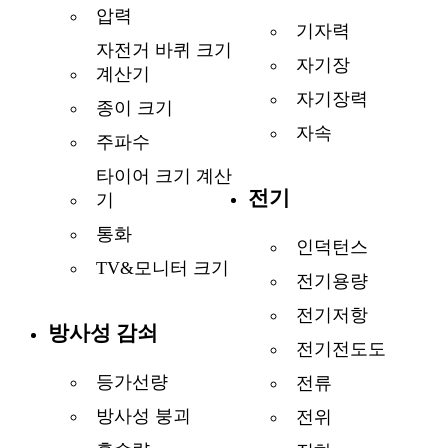
압력
기자력
자전거 바퀴 크기
자기장
계산기
자기장력
종이 크기
자속
주파수
타이어 크기 계산
전기
기
통화
인덕턴스
TV&모니터 크기
전기용량
전기저항
방사성 감쇠
전기전도도
등가선량
전류
방사성 붕괴
전위