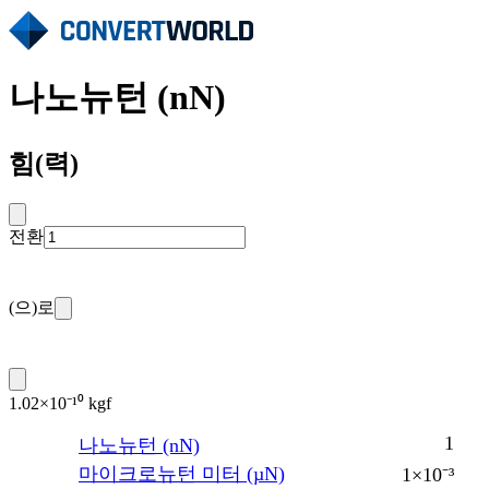
나노뉴턴 (nN)
힘(력)
전환
(으)로
1.02×10⁻¹⁰ kgf
1
나노뉴턴 (nN)
마이크로뉴턴 미터 (µN)
1×10⁻³