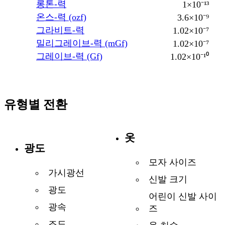
롱톤-력
1×10⁻¹³
온스-력 (ozf)
3.6×10⁻⁹
그라비트-력
1.02×10⁻⁷
밀리그레이브-력 (mGf)
1.02×10⁻⁷
그레이브-력 (Gf)
1.02×10⁻¹⁰
유형별 전환
옷
광도
모자 사이즈
가시광선
신발 크기
광도
어린이 신발 사이
광속
즈
조도