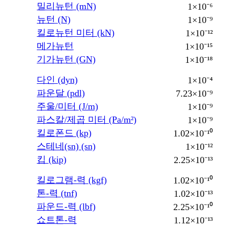
밀리뉴턴 (mN)
1×10⁻⁶
뉴턴 (N)
1×10⁻⁹
킬로뉴턴 미터 (kN)
1×10⁻¹²
메가뉴턴
1×10⁻¹⁵
기가뉴턴 (GN)
1×10⁻¹⁸
다인 (dyn)
1×10⁻⁴
파운달 (pdl)
7.23×10⁻⁹
주울/미터 (J/m)
1×10⁻⁹
파스칼/제곱 미터 (Pa/m²)
1×10⁻⁹
킬로폰드 (kp)
1.02×10⁻¹⁰
스테네(sn) (sn)
1×10⁻¹²
킵 (kip)
2.25×10⁻¹³
킬로그램-력 (kgf)
1.02×10⁻¹⁰
톤-력 (tnf)
1.02×10⁻¹³
파운드-력 (lbf)
2.25×10⁻¹⁰
쇼트톤-력
1.12×10⁻¹³