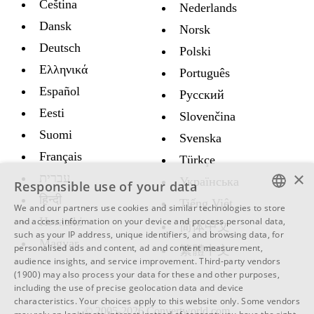
Čeština
Nederlands
Dansk
Norsk
Deutsch
Polski
Ελληνικά
Português
Español
Русский
Eesti
Slovenčina
Suomi
Svenska
Français
Türkçe
×
עברית
Украïнська
Responsible use of your data
हिन्दी
Tiếng Việt
We and our partners use cookies and similar technologies to store
ENGLISH
Hrvatski
and access information on your device and process personal data,
简体中文
such as your IP address, unique identifiers, and browsing data, for
SWEDISH
Magyar
personalised ads and content, ad and content measurement,
繁體中文
audience insights, and service improvement.
Third-party vendors
SPANISH
(1900)
may also process your data for these and other purposes,
including the use of precise geolocation data and device
CATALAN
characteristics. Your choices apply to this website only. Some vendors
© 2005-2026 Convertworld.com
ARABIC