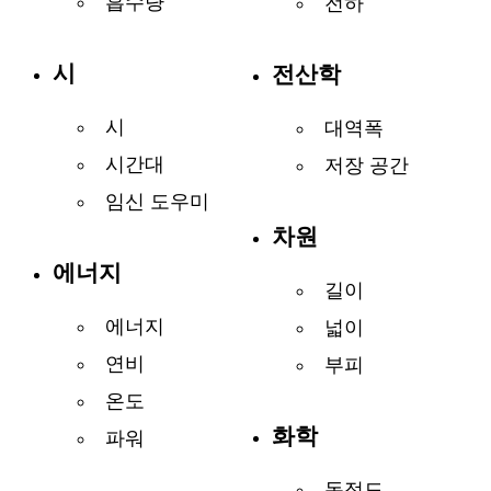
흡수량
전하
시
전산학
시
대역폭
시간대
저장 공간
임신 도우미
차원
에너지
길이
에너지
넓이
연비
부피
온도
화학
파워
동점도