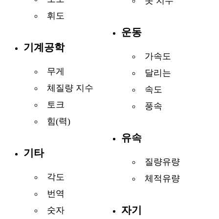
옷 치수
휘도
운동
기계공학
가속도
무게
달리는
체질량 지수
속도
토크
풍속
힘(력)
유속
기타
질량유량
각도
체적유량
번역
자기
숫자