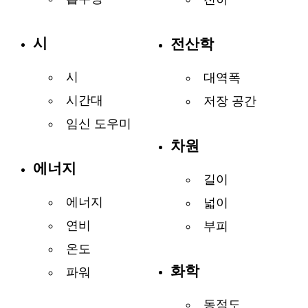
시
전산학
시
대역폭
시간대
저장 공간
임신 도우미
차원
에너지
길이
에너지
넓이
연비
부피
온도
화학
파워
동점도