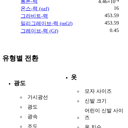
롱톤-력
4.46×10⁻⁴
16
온스-력 (ozf)
453.59
그라비트-력
453.59
밀리그레이브-력 (mGf)
0.45
그레이브-력 (Gf)
유형별 전환
옷
광도
모자 사이즈
가시광선
신발 크기
광도
어린이 신발 사이
광속
즈
조도
옷 치수