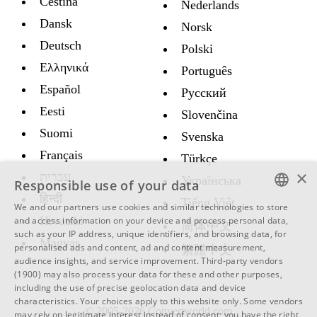
Čeština
Nederlands
Dansk
Norsk
Deutsch
Polski
Ελληνικά
Português
Español
Русский
Eesti
Slovenčina
Suomi
Svenska
Français
Türkçe
×
עברית
Украïнська
Responsible use of your data
हिन्दी
Tiếng Việt
We and our partners use cookies and similar technologies to store
ENGLISH
Hrvatski
and access information on your device and process personal data,
简体中文
such as your IP address, unique identifiers, and browsing data, for
SWEDISH
Magyar
personalised ads and content, ad and content measurement,
繁體中文
audience insights, and service improvement.
Third-party vendors
SPANISH
(1900)
may also process your data for these and other purposes,
including the use of precise geolocation data and device
CATALAN
characteristics. Your choices apply to this website only. Some vendors
© 2005-2026 Convertworld.com
ARABIC
may rely on legitimate interest instead of consent; you have the right