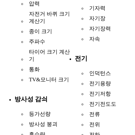
압력
기자력
자전거 바퀴 크기
자기장
계산기
자기장력
종이 크기
자속
주파수
타이어 크기 계산
전기
기
통화
인덕턴스
TV&모니터 크기
전기용량
전기저항
방사성 감쇠
전기전도도
등가선량
전류
방사성 붕괴
전위
흡수량
전하