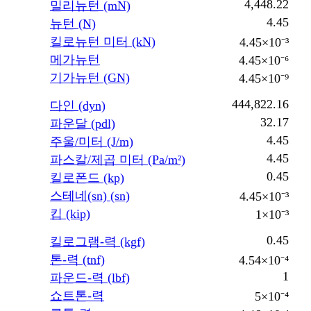
4,448.22
밀리뉴턴 (mN)
4.45
뉴턴 (N)
킬로뉴턴 미터 (kN)
4.45×10⁻³
메가뉴턴
4.45×10⁻⁶
기가뉴턴 (GN)
4.45×10⁻⁹
444,822.16
다인 (dyn)
32.17
파운달 (pdl)
4.45
주울/미터 (J/m)
4.45
파스칼/제곱 미터 (Pa/m²)
0.45
킬로폰드 (kp)
스테네(sn) (sn)
4.45×10⁻³
킵 (kip)
1×10⁻³
0.45
킬로그램-력 (kgf)
톤-력 (tnf)
4.54×10⁻⁴
1
파운드-력 (lbf)
쇼트톤-력
5×10⁻⁴