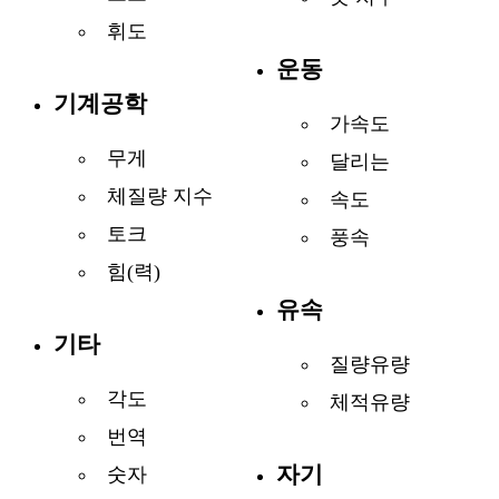
휘도
운동
기계공학
가속도
무게
달리는
체질량 지수
속도
토크
풍속
힘(력)
유속
기타
질량유량
각도
체적유량
번역
자기
숫자