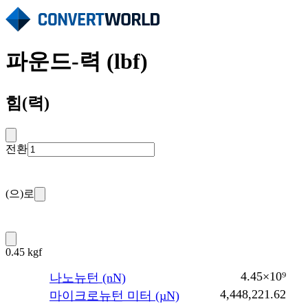
파운드-력 (lbf)
힘(력)
전환
(으)로
0.45 kgf
4.45×10⁹
나노뉴턴 (nN)
4,448,221.62
마이크로뉴턴 미터 (µN)