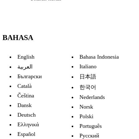
BAHASA
English
Bahasa Indonesia
Italiano
العربية
Български
日本語
Català
한국어
Čeština
Nederlands
Dansk
Norsk
Deutsch
Polski
Ελληνικά
Português
Español
Русский