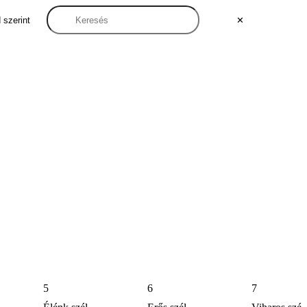
 szerint
✕
5
6
7