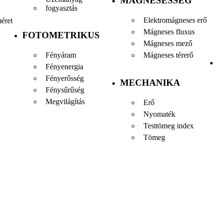
MÁGNESESSÉG
fogyasztás
Elektromágneses erő
éret
Mágneses fluxus
FOTOMETRIKUS
Mágneses mező
Fényáram
Mágneses térerő
Fényenergia
Fényerősség
MECHANIKA
Fénysűrűség
Megvilágítás
Erő
Nyomaték
Testtömeg index
Tömeg