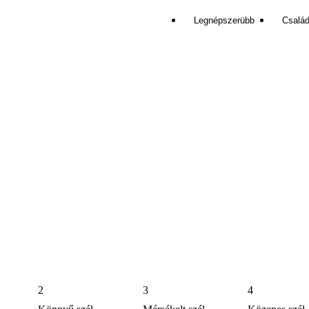
Legnépszerübb
Család
2
3
4