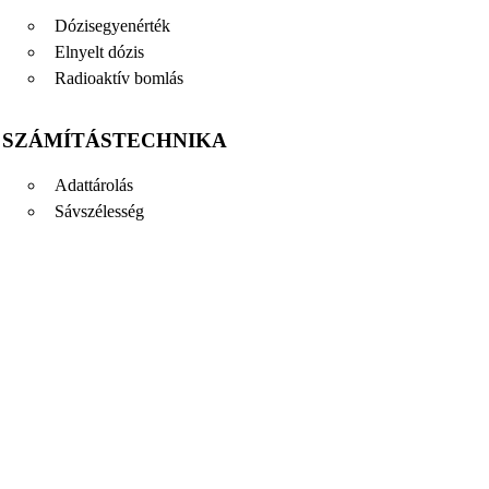
Dózisegyenérték
Elnyelt dózis
Radioaktív bomlás
SZÁMÍTÁSTECHNIKA
Adattárolás
Sávszélesség