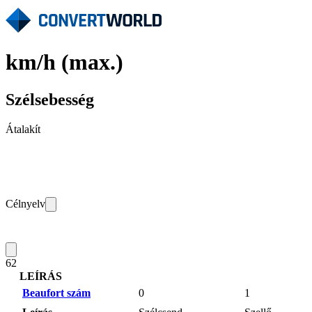
km/h (max.)
Szélsebesség
Átalakít
Célnyelv
62
LEÍRÁS
Beaufort szám
0
1