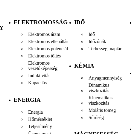
ELEKTROMOSSÁG
IDŐ
Y
Elektromos áram
Idő
Elektromos ellenállás
Időzónák
Elektromos potenciál
Terhességi naptár
Elektromos töltés
Elektromos
KÉMIA
vezetőképesség
Induktivitás
Anyagmennyiség
Kapacitás
Dinamikus
viszkozitás
Kinematikus
ENERGIA
viszkozitás
Moláris tömeg
Energia
Sűrűség
Hőmérséklet
Teljesítmény
Üzemanyag