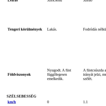
Leírás
Szélcsend
Szellő
Tengeri körülmények
Lakás.
Fodródás nélkü
Nyugodt. A füst
A füstcsúszda a
Földviszonyok
függőlegesen
irányát jelzi, m
emelkedik.
szélét.
SZÉLSEBESSÉG
km/h
0
1.1