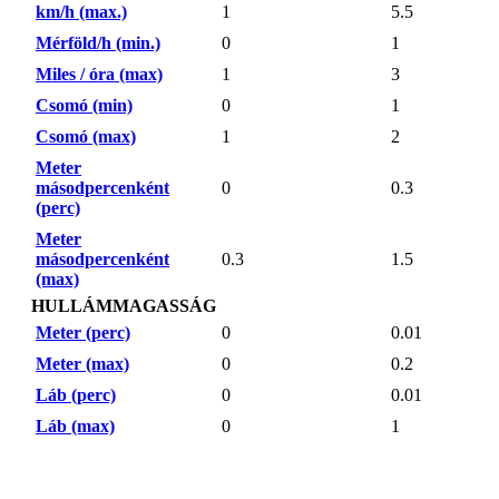
km/h (max.)
1
5.5
Mérföld/h (min.)
0
1
Miles / óra (max)
1
3
Csomó (min)
0
1
Csomó (max)
1
2
Meter
másodpercenként
0
0.3
(perc)
Meter
másodpercenként
0.3
1.5
(max)
HULLÁMMAGASSÁG
Meter (perc)
0
0.01
Meter (max)
0
0.2
Láb (perc)
0
0.01
Láb (max)
0
1