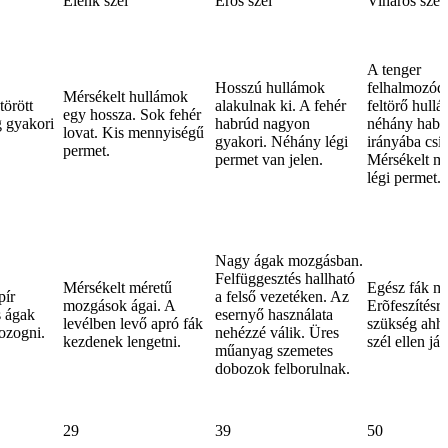
Élénk szél
Erős szél
Viharos szél
A tenger
Hosszú hullámok
felhalmozódi
Mérsékelt hullámok
törött
alakulnak ki. A fehér
feltörő hull
egy hossza. Sok fehér
g gyakori
habrúd nagyon
néhány habot
lovat. Kis mennyiségű
gyakori. Néhány légi
irányába csí
permet.
permet van jelen.
Mérsékelt m
légi permet.
Nagy ágak mozgásban.
Felfüggesztés hallható
Mérsékelt méretű
Egész fák m
pír
a felső vezetéken. Az
mozgások ágai. A
Erõfeszítésr
s ágak
esernyő használata
levélben levő apró fák
szükség ahh
ozogni.
nehézzé válik. Üres
kezdenek lengetni.
szél ellen jár
műanyag szemetes
dobozok felborulnak.
29
39
50