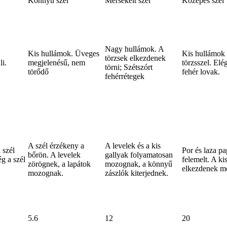
Könnyű szél
Mérsékelt szél
Közepes szél
Nagy hullámok. A
Kis hullámok. Üveges
Kis hullámok 
törzsek elkezdenek
li.
megjelenésű, nem
törzsszel. Elé
törni; Szétszórt
törődő
fehér lovak.
fehérrétegek
A szél érzékeny a
A levelek és a kis
 szél
Por és laza pa
bőrön. A levelek
gallyak folyamatosan
ég a szél
felemelt. A ki
zörögnek, a lapátok
mozognak, a könnyű
elkezdenek m
mozognak.
zászlók kiterjednek.
5.6
12
20