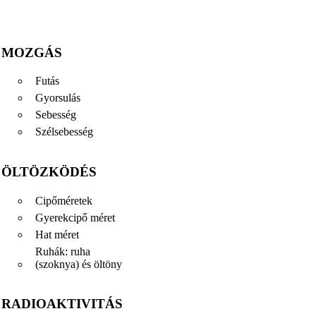
MOZGÁS
Futás
Gyorsulás
Sebesség
Szélsebesség
ÖLTÖZKÖDÉS
Cipőméretek
Gyerekcipő méret
Hat méret
Ruhák: ruha
(szoknya) és öltöny
RADIOAKTIVITÁS