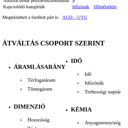
Ausztrál dollár pénznemszimbóluma
$
Kapcsolódó kategóriák
Időzónák
Hőmérséklet
Megtekintheti a fordított párt is:
AUD – UYU
ÁTVÁLTÁS CSOPORT SZERINT
IDŐ
ÁRAMLÁSARÁNY
Idő
Térfogatáram
Időzónák
Tömegáram
Terhességi naptár
DIMENZIÓ
KÉMIA
Hosszúság
Anyagmennyiség