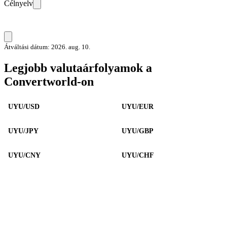
Célnyelv
Átváltási dátum: 2026. aug. 10.
Legjobb valutaárfolyamok a
Convertworld-on
UYU/USD
UYU/EUR
UYU/JPY
UYU/GBP
UYU/CNY
UYU/CHF