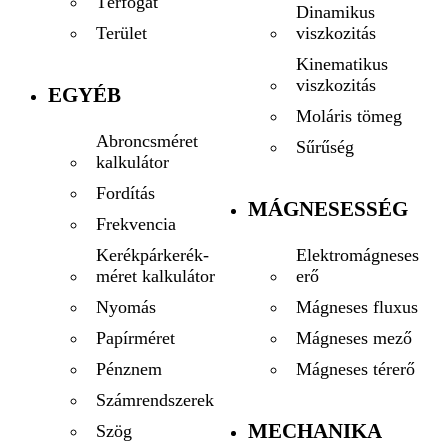
Térfogat
Dinamikus
viszkozitás
Terület
Kinematikus
viszkozitás
EGYÉB
Moláris tömeg
Abroncsméret
Sűrűség
kalkulátor
Fordítás
MÁGNESESSÉG
Frekvencia
Elektromágneses
Kerékpárkerék-
erő
méret kalkulátor
Mágneses fluxus
Nyomás
Mágneses mező
Papírméret
Mágneses térerő
Pénznem
Számrendszerek
MECHANIKA
Szög