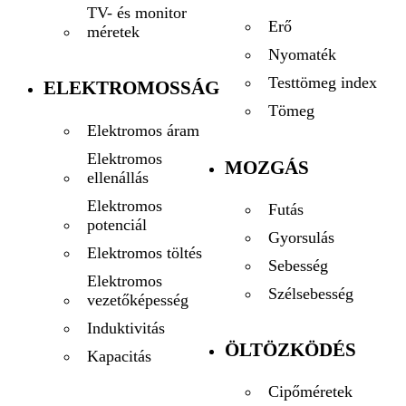
TV- és monitor
Erő
méretek
Nyomaték
Testtömeg index
ELEKTROMOSSÁG
Tömeg
Elektromos áram
Elektromos
MOZGÁS
ellenállás
Elektromos
Futás
potenciál
Gyorsulás
Elektromos töltés
Sebesség
Elektromos
Szélsebesség
vezetőképesség
Induktivitás
ÖLTÖZKÖDÉS
Kapacitás
Cipőméretek