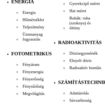
ENERGIA
Gyerekcipő méret
Hat méret
Energia
Ruhák: ruha
Hőmérséklet
(szoknya) és
Teljesítmény
öltöny
Üzemanyag
fogyasztás
RADIOAKTIVITÁS
FOTOMETRIKUS
Dózisegyenérték
Elnyelt dózis
Fényáram
Radioaktív bomlás
Fényenergia
Fényerősség
SZÁMÍTÁSTECHNI
Fénysűrűség
Adattárolás
Megvilágítás
Sávszélesség