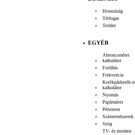
Hosszúság
Térfogat
Terület
EGYÉB
Abroncsméret
kalkulátor
Fordítás
Frekvencia
Kerékpárkerék-m
kalkulátor
Nyomás
Papírméret
Pénznem
Számrendszerek
Szög
TV- és monitor