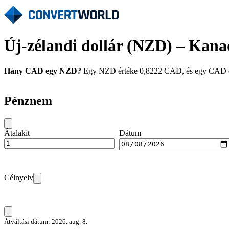
Új-zélandi dollár (NZD) – Kana
Hány CAD egy NZD?
Egy NZD értéke 0,8222 CAD, és egy CAD érté
Pénznem
Átalakít
Dátum
Célnyelv
Átváltási dátum: 2026. aug. 8.