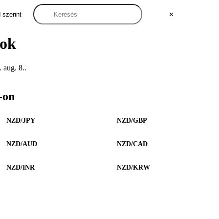
 szerint
✕
mok
aug. 8..
-on
NZD/JPY
NZD/GBP
NZD/AUD
NZD/CAD
NZD/INR
NZD/KRW