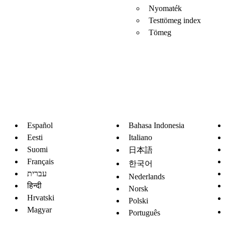
Nyomaték
Testtömeg index
Tömeg
Español
Bahasa Indonesia
Eesti
Italiano
Suomi
日本語
Français
한국어
עברית
Nederlands
हिन्दी
Norsk
Hrvatski
Polski
Magyar
Português