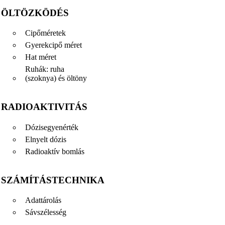
ÖLTÖZKÖDÉS
Cipőméretek
Gyerekcipő méret
Hat méret
Ruhák: ruha
(szoknya) és öltöny
RADIOAKTIVITÁS
Dózisegyenérték
Elnyelt dózis
Radioaktív bomlás
SZÁMÍTÁSTECHNIKA
Adattárolás
Sávszélesség