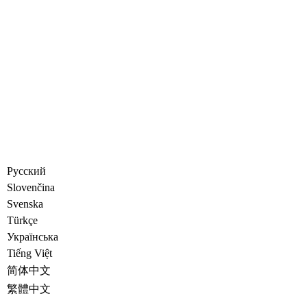
Русский
Slovenčina
Svenska
Türkçe
Украïнська
Tiếng Việt
简体中文
繁體中文