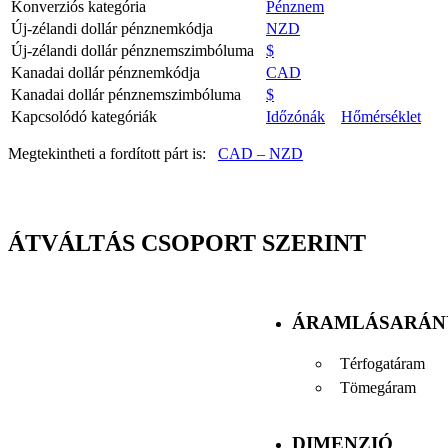
Konverziós kategória
Pénznem
Új-zélandi dollár pénznemkódja
NZD
Új-zélandi dollár pénznemszimbóluma
$
Kanadai dollár pénznemkódja
CAD
Kanadai dollár pénznemszimbóluma
$
Kapcsolódó kategóriák
Időzónák
Hőmérséklet
Megtekintheti a fordított párt is:
CAD – NZD
ÁTVÁLTÁS CSOPORT SZERINT
ÁRAMLÁSARÁN
Térfogatáram
Tömegáram
DIMENZIÓ