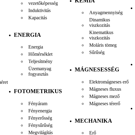
KÉMIA
vezetőképesség
Induktivitás
Anyagmennyiség
Kapacitás
Dinamikus
viszkozitás
Kinematikus
ENERGIA
viszkozitás
Moláris tömeg
Energia
Sűrűség
Hőmérséklet
Teljesítmény
Üzemanyag
MÁGNESESSÉG
fogyasztás
Elektromágneses erő
éret
Mágneses fluxus
FOTOMETRIKUS
Mágneses mező
Fényáram
Mágneses térerő
Fényenergia
Fényerősség
MECHANIKA
Fénysűrűség
Megvilágítás
Erő