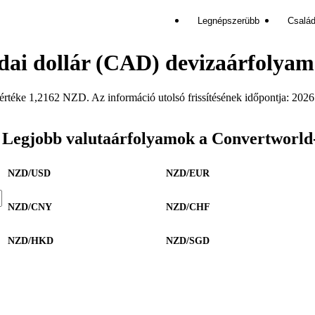
Legnépszerübb
Család
dai dollár (CAD) devizaárfolya
ke 1,2162 NZD. Az információ utolsó frissítésének időpontja: 2026. 
Legjobb valutaárfolyamok a Convertworld
NZD/USD
NZD/EUR
NZD/CNY
NZD/CHF
NZD/HKD
NZD/SGD