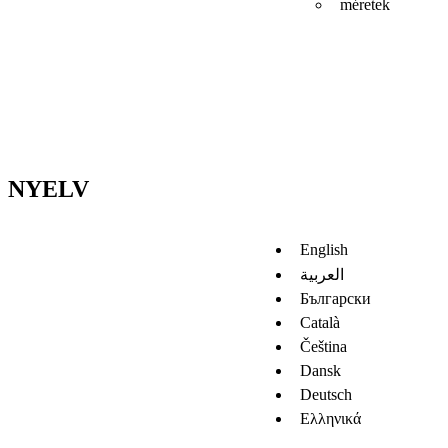
méretek
NYELV
English
العربية
Български
Català
Čeština
Dansk
Deutsch
Ελληνικά