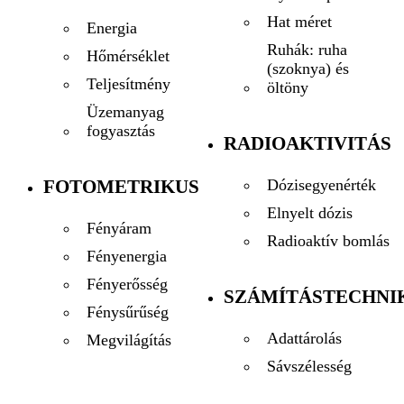
Hat méret
Energia
Ruhák: ruha
Hőmérséklet
(szoknya) és
Teljesítmény
öltöny
Üzemanyag
fogyasztás
RADIOAKTIVITÁS
FOTOMETRIKUS
Dózisegyenérték
Elnyelt dózis
Fényáram
Radioaktív bomlás
Fényenergia
Fényerősség
SZÁMÍTÁSTECHNI
Fénysűrűség
Adattárolás
Megvilágítás
Sávszélesség