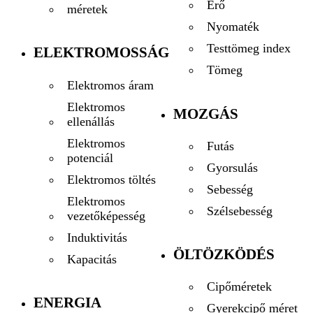
Erő
méretek
Nyomaték
Testtömeg index
ELEKTROMOSSÁG
Tömeg
Elektromos áram
Elektromos
MOZGÁS
ellenállás
Elektromos
Futás
potenciál
Gyorsulás
Elektromos töltés
Sebesség
Elektromos
Szélsebesség
vezetőképesség
Induktivitás
ÖLTÖZKÖDÉS
Kapacitás
Cipőméretek
ENERGIA
Gyerekcipő méret