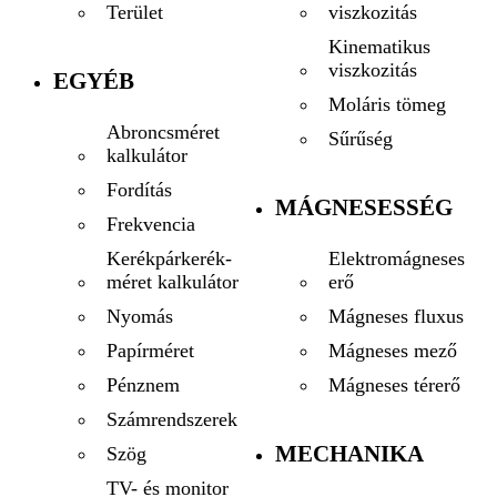
viszkozitás
Terület
Kinematikus
viszkozitás
EGYÉB
Moláris tömeg
Abroncsméret
Sűrűség
kalkulátor
Fordítás
MÁGNESESSÉG
Frekvencia
Elektromágneses
Kerékpárkerék-
erő
méret kalkulátor
Mágneses fluxus
Nyomás
Mágneses mező
Papírméret
Mágneses térerő
Pénznem
Számrendszerek
MECHANIKA
Szög
TV- és monitor