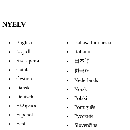
NYELV
English
Bahasa Indonesia
Italiano
العربية
Български
日本語
Català
한국어
Čeština
Nederlands
Dansk
Norsk
Deutsch
Polski
Ελληνικά
Português
Español
Русский
Eesti
Slovenčina