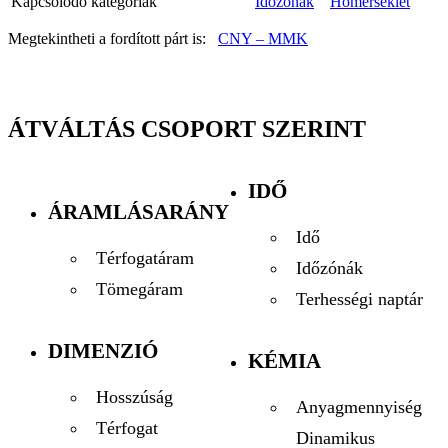
Kapcsolódó kategóriák
Időzónák
Hőmérséklet
Megtekintheti a fordított párt is:
CNY – MMK
ÁTVÁLTÁS CSOPORT SZERINT
IDŐ
ÁRAMLÁSARÁNY
Idő
Térfogatáram
Időzónák
Tömegáram
Terhességi naptár
DIMENZIÓ
KÉMIA
Hosszúság
Anyagmennyiség
Térfogat
Dinamikus