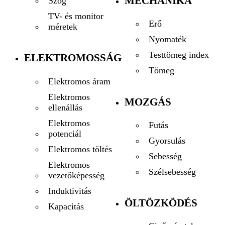
MECHANIKA
Szög
TV- és monitor
Erő
méretek
Nyomaték
Testtömeg index
ELEKTROMOSSÁG
Tömeg
Elektromos áram
Elektromos
MOZGÁS
ellenállás
Elektromos
Futás
potenciál
Gyorsulás
Elektromos töltés
Sebesség
Elektromos
Szélsebesség
vezetőképesség
Induktivitás
ÖLTÖZKÖDÉS
Kapacitás