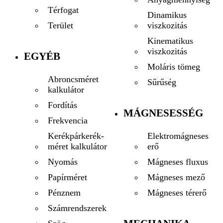
Térfogat
Dinamikus
viszkozitás
Terület
Kinematikus
viszkozitás
EGYÉB
Moláris tömeg
Abroncsméret
Sűrűség
kalkulátor
Fordítás
MÁGNESESSÉG
Frekvencia
Elektromágneses
Kerékpárkerék-
erő
méret kalkulátor
Mágneses fluxus
Nyomás
Mágneses mező
Papírméret
Mágneses térerő
Pénznem
Számrendszerek