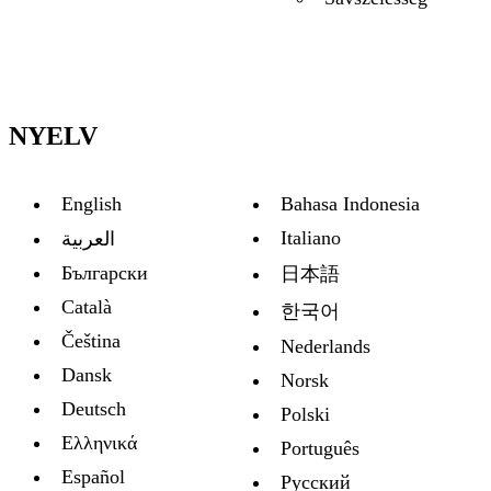
NYELV
English
Bahasa Indonesia
Italiano
العربية
Български
日本語
Català
한국어
Čeština
Nederlands
Dansk
Norsk
Deutsch
Polski
Ελληνικά
Português
Español
Русский