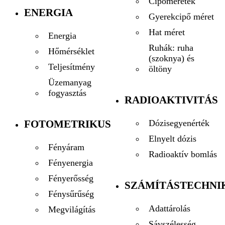
Cipőméretek
ENERGIA
Gyerekcipő méret
Hat méret
Energia
Ruhák: ruha
Hőmérséklet
(szoknya) és
Teljesítmény
öltöny
Üzemanyag
fogyasztás
RADIOAKTIVITÁS
FOTOMETRIKUS
Dózisegyenérték
Elnyelt dózis
Fényáram
Radioaktív bomlás
Fényenergia
Fényerősség
SZÁMÍTÁSTECHNI
Fénysűrűség
Adattárolás
Megvilágítás
Sávszélesség