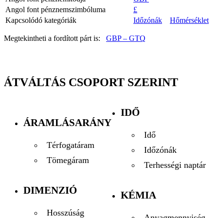
Angol font pénznemszimbóluma
£
Kapcsolódó kategóriák
Időzónák
Hőmérséklet
Megtekintheti a fordított párt is:
GBP – GTQ
ÁTVÁLTÁS CSOPORT SZERINT
IDŐ
ÁRAMLÁSARÁNY
Idő
Térfogatáram
Időzónák
Tömegáram
Terhességi naptár
DIMENZIÓ
KÉMIA
Hosszúság
Anyagmennyiség