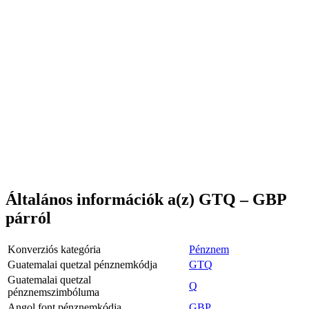
Általános információk a(z) GTQ – GBP
párról
Konverziós kategória
Pénznem
Guatemalai quetzal pénznemkódja
GTQ
Guatemalai quetzal
Q
pénznemszimbóluma
Angol font pénznemkódja
GBP