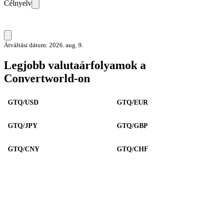
Célnyelv
Átváltási dátum: 2026. aug. 9.
Legjobb valutaárfolyamok a
Convertworld-on
GTQ/USD
GTQ/EUR
GTQ/JPY
GTQ/GBP
GTQ/CNY
GTQ/CHF