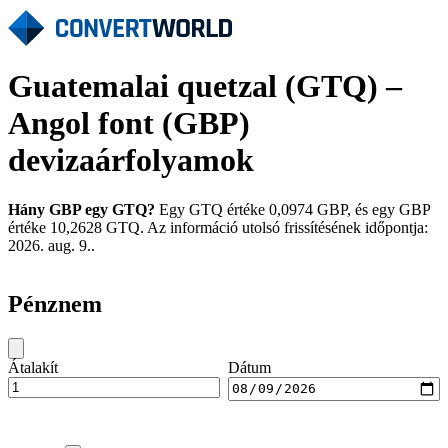
Guatemalai quetzal (GTQ) –
Angol font (GBP)
devizaárfolyamok
Hány GBP egy GTQ?
Egy GTQ értéke 0,0974 GBP, és egy GBP
értéke 10,2628 GTQ. Az információ utolsó frissítésének időpontja:
2026. aug. 9..
Pénznem
Átalakít
Dátum