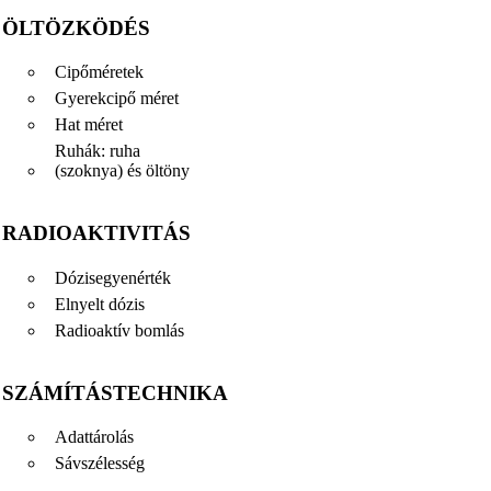
ÖLTÖZKÖDÉS
Cipőméretek
Gyerekcipő méret
Hat méret
Ruhák: ruha
(szoknya) és öltöny
RADIOAKTIVITÁS
Dózisegyenérték
Elnyelt dózis
Radioaktív bomlás
SZÁMÍTÁSTECHNIKA
Adattárolás
Sávszélesség