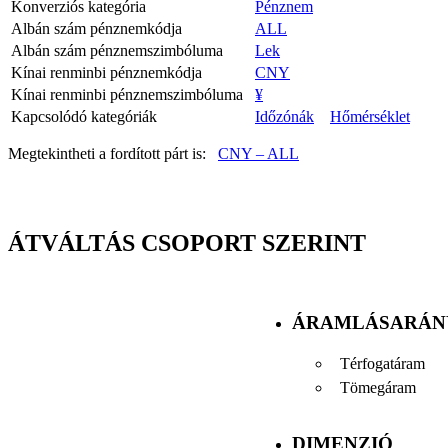
Konverziós kategória
Pénznem
Albán szám pénznemkódja
ALL
Albán szám pénznemszimbóluma
Lek
Kínai renminbi pénznemkódja
CNY
Kínai renminbi pénznemszimbóluma
¥
Kapcsolódó kategóriák
Időzónák
Hőmérséklet
Megtekintheti a fordított párt is:
CNY – ALL
ÁTVÁLTÁS CSOPORT SZERINT
ÁRAMLÁSARÁN
Térfogatáram
Tömegáram
DIMENZIÓ