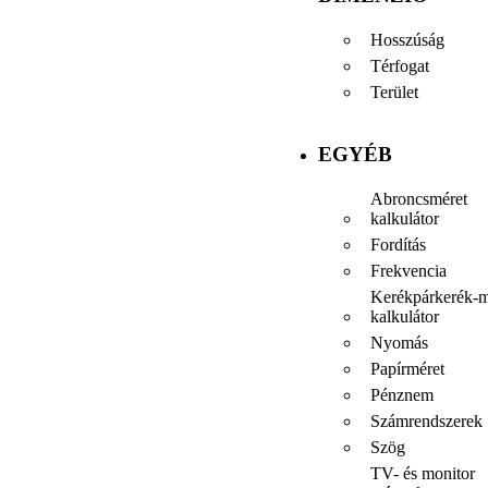
Hosszúság
Térfogat
Terület
EGYÉB
Abroncsméret
kalkulátor
Fordítás
Frekvencia
Kerékpárkerék-m
kalkulátor
Nyomás
Papírméret
Pénznem
Számrendszerek
Szög
TV- és monitor