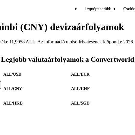
Legnépszerübb
Család
minbi (CNY) devizaárfolyamok
e 11,9958 ALL. Az információ utolsó frissítésének időpontja: 2026. 
Legjobb valutaárfolyamok a Convertworld
ALL/USD
ALL/EUR
ALL/CNY
ALL/CHF
ALL/HKD
ALL/SGD