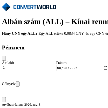
Albán szám (ALL) – Kínai ren
Hány CNY egy ALL?
Egy ALL értéke 0,0834 CNY, és egy CNY érték
Pénznem
Átalakít
Dátum
Célnyelv
Átváltási dátum: 2026. aug. 8.