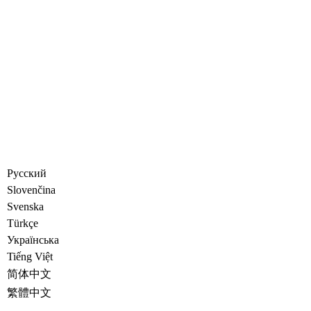
Русский
Slovenčina
Svenska
Türkçe
Украïнська
Tiếng Việt
简体中文
繁體中文