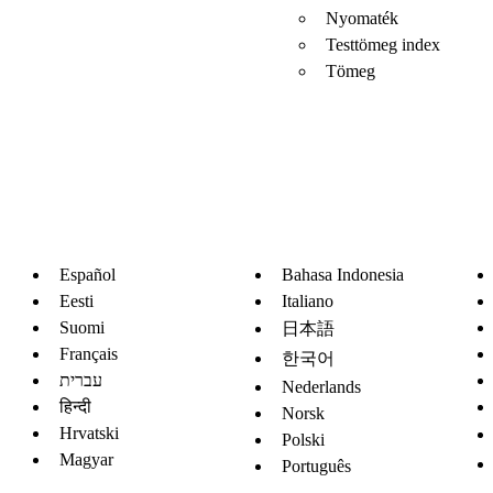
Nyomaték
Testtömeg index
Tömeg
Español
Bahasa Indonesia
Eesti
Italiano
Suomi
日本語
Français
한국어
עברית
Nederlands
हिन्दी
Norsk
Hrvatski
Polski
Magyar
Português