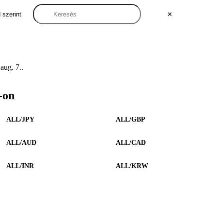
 szerint
✕
aug. 7..
-on
ALL/JPY
ALL/GBP
ALL/AUD
ALL/CAD
ALL/INR
ALL/KRW