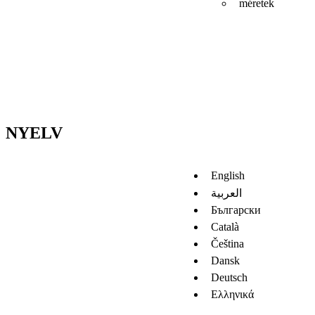
méretek
NYELV
English
العربية
Български
Català
Čeština
Dansk
Deutsch
Ελληνικά