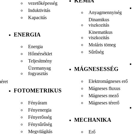
KÉMIA
vezetőképesség
Induktivitás
Anyagmennyiség
Kapacitás
Dinamikus
viszkozitás
Kinematikus
ENERGIA
viszkozitás
Moláris tömeg
Energia
Sűrűség
Hőmérséklet
Teljesítmény
Üzemanyag
MÁGNESESSÉG
fogyasztás
Elektromágneses erő
éret
Mágneses fluxus
FOTOMETRIKUS
Mágneses mező
Fényáram
Mágneses térerő
Fényenergia
Fényerősség
MECHANIKA
Fénysűrűség
Megvilágítás
Erő