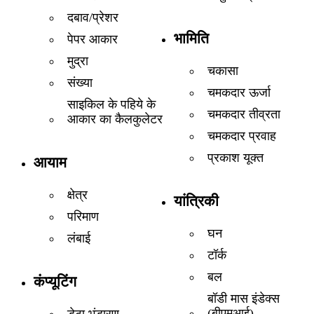
दबाव/प्रेशर
भामिति
पेपर आकार
मुद्रा
चकासा
संख्या
चमकदार ऊर्जा
साइकिल के पहिये के
चमकदार तीव्रता
आकार का कैलकुलेटर
चमकदार प्रवाह
प्रकाश यूक्त
आयाम
क्षेत्र
यांत्रिकी
परिमाण
घन
लंबाई
टॉर्क
बल
कंप्यूटिंग
बॉडी मास इंडेक्स
(बीएमआई)