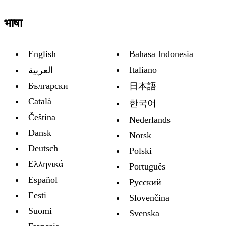
भाषा
English
Bahasa Indonesia
Italiano
العربية
Български
日本語
Català
한국어
Čeština
Nederlands
Dansk
Norsk
Deutsch
Polski
Ελληνικά
Português
Español
Русский
Eesti
Slovenčina
Suomi
Svenska