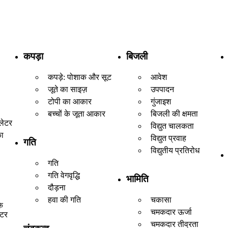
कपड़ा
बिजली
कपड़े: पोशाक और सूट
आवेश
जूते का साइज़
उपपादन
टोपी का आकार
गुंजाइश
बच्चों के जूता आकार
बिजली की क्षमता
लेटर
विद्युत चालकता
का
विद्युत प्रवाह
गति
विद्युतीय प्रतिरोध
गति
गति वेगवृद्धि
भामिति
दौड़ना
हवा की गति
चकासा
े
चमकदार ऊर्जा
ेटर
चमकदार तीव्रता