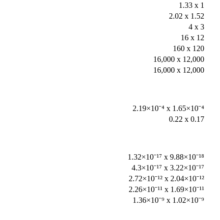
1.33 x 1
2.02 x 1.52
4 x 3
16 x 12
160 x 120
16,000 x 12,000
16,000 x 12,000
2.19×10⁻⁴ x 1.65×10⁻⁴
0.22 x 0.17
1.32×10⁻¹⁷ x 9.88×10⁻¹⁸
4.3×10⁻¹⁷ x 3.22×10⁻¹⁷
2.72×10⁻¹² x 2.04×10⁻¹²
2.26×10⁻¹¹ x 1.69×10⁻¹¹
1.36×10⁻⁹ x 1.02×10⁻⁹