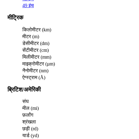
49 इंच
मीट्रिक
किलोमीटर (km)
मीटर (m)
डेसीमीटर (dm)
सेंटीमीटर (cm)
मिलीमीटर (mm)
माइक्रोमीटर (µm)
नैनोमीटर (nm)
ऐग्स्ट्राम (Å)
ब्रिटिश/अमेरिकी
संघ
मील (mi)
फ़र्लांग
श्रंखला
छड़ी (rd)
यार्ड (yd)