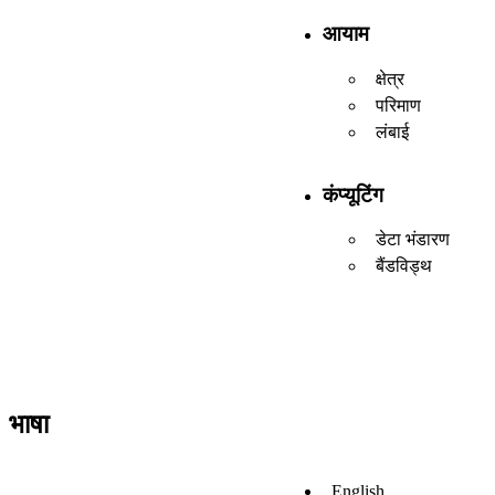
आयाम
क्षेत्र
परिमाण
लंबाई
कंप्यूटिंग
डेटा भंडारण
बैंडविड्थ
भाषा
English