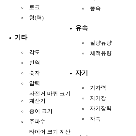
토크
풍속
힘(력)
유속
기타
질량유량
각도
체적유량
번역
자기
숫자
압력
기자력
자전거 바퀴 크기
자기장
계산기
자기장력
종이 크기
자속
주파수
타이어 크기 계산