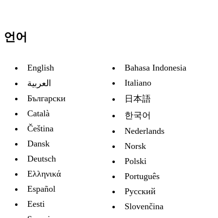
언어
English
Bahasa Indonesia
Italiano
العربية
Български
日本語
Català
한국어
Čeština
Nederlands
Dansk
Norsk
Deutsch
Polski
Ελληνικά
Português
Español
Русский
Eesti
Slovenčina