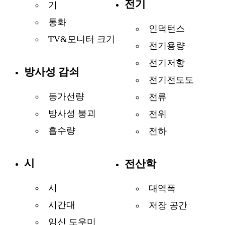
전기
기
통화
인덕턴스
TV&모니터 크기
전기용량
전기저항
방사성 감쇠
전기전도도
등가선량
전류
방사성 붕괴
전위
흡수량
전하
시
전산학
시
대역폭
시간대
저장 공간
임신 도우미