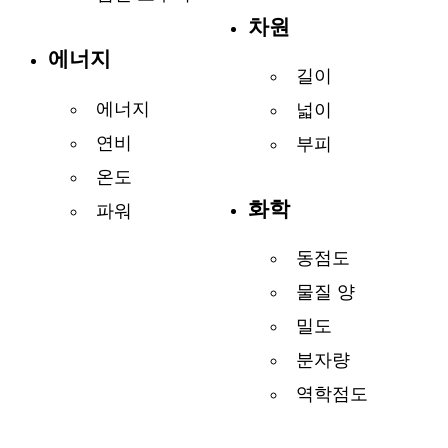
차원
에너지
길이
에너지
넓이
연비
부피
온도
화학
파워
동점도
물질 양
밀도
분자량
역학점도