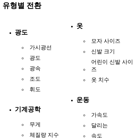
유형별 전환
옷
광도
모자 사이즈
가시광선
신발 크기
광도
어린이 신발 사이
광속
즈
조도
옷 치수
휘도
운동
기계공학
가속도
무게
달리는
체질량 지수
속도