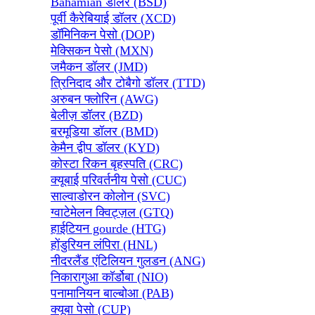
Bahamian डॉलर (BSD)
पूर्वी कैरेबियाई डॉलर (XCD)
डॉमिनिकन पेसो (DOP)
मेक्सिकन पेसो (MXN)
जमैकन डॉलर (JMD)
त्रिनिदाद और टोबैगो डॉलर (TTD)
अरुबन फ्लोरिन (AWG)
बेलीज़ डॉलर (BZD)
बरमूडिया डॉलर (BMD)
केमैन द्वीप डॉलर (KYD)
कोस्टा रिकन बृहस्पति (CRC)
क्यूबाई परिवर्तनीय पेसो (CUC)
साल्वाडोरन कोलोन (SVC)
ग्वाटेमेलन क्विट्ज़ल (GTQ)
हाईटियन gourde (HTG)
होंडुरियन लंपिरा (HNL)
नीदरलैंड एंटिलियन गुलडन (ANG)
निकारागुआ कॉर्डोबा (NIO)
पनामानियन बाल्बोआ (PAB)
क्यूबा पेसो (CUP)