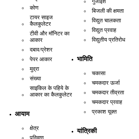
गुंजाइश
कोण
बिजली की क्षमता
टायर साइज
विद्युत चालकता
कैलकुलेटर
विद्युत प्रवाह
टीवी और मॉनिटर का
विद्युतीय प्रतिरोध
आकार
दबाव/प्रेशर
भामिति
पेपर आकार
मुद्रा
चकासा
संख्या
चमकदार ऊर्जा
साइकिल के पहिये के
चमकदार तीव्रता
आकार का कैलकुलेटर
चमकदार प्रवाह
प्रकाश यूक्त
आयाम
क्षेत्र
यांत्रिकी
परिमाण