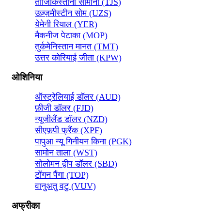
ताजिकिस्तानी सोमोनी (TJS)
उज़्ज़मीस्टीन सोम (UZS)
येमेनी रियाल (YER)
मैकनीज पेटाका (MOP)
तुर्कमेनिस्तान मानत (TMT)
उत्तर कोरियाई जीता (KPW)
ओशिनिया
ऑस्ट्रेलियाई डॉलर (AUD)
फ़ीजी डॉलर (FJD)
न्यूजीलैंड डॉलर (NZD)
सीएफ़पी फ्रैंक (XPF)
पापुआ न्यू गिनीयन किना (PGK)
सामोन ताला (WST)
सोलोमन द्वीप डॉलर (SBD)
टोंगन पैंगा (TOP)
वानुअतु वटु (VUV)
अफ्रीका