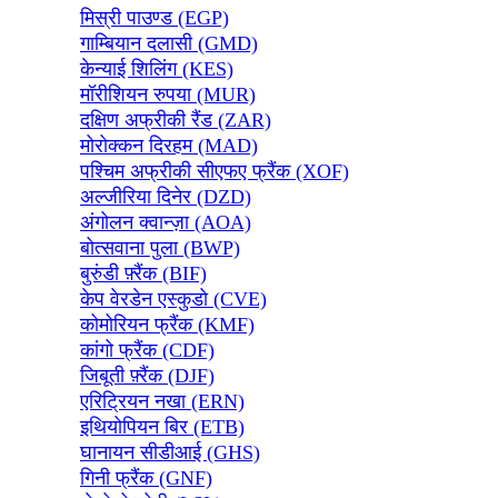
मिस्री पाउण्ड (EGP)
गाम्बियान दलासी (GMD)
केन्याई शिलिंग (KES)
मॉरीशियन रुपया (MUR)
दक्षिण अफ्रीकी रैंड (ZAR)
मोरोक्कन दिरहम (MAD)
पश्चिम अफ्रीकी सीएफए फ्रैंक (XOF)
अल्जीरिया दिनेर (DZD)
अंगोलन क्वान्ज़ा (AOA)
बोत्सवाना पुला (BWP)
बुरुंडी फ़्रैंक (BIF)
केप वेरडेन एस्कुडो (CVE)
कोमोरियन फ्रैंक (KMF)
कांगो फ्रैंक (CDF)
जिबूती फ़्रैंक (DJF)
एरिट्रियन नखा (ERN)
इथियोपियन बिर (ETB)
घानायन सीडीआई (GHS)
गिनी फ्रैंक (GNF)