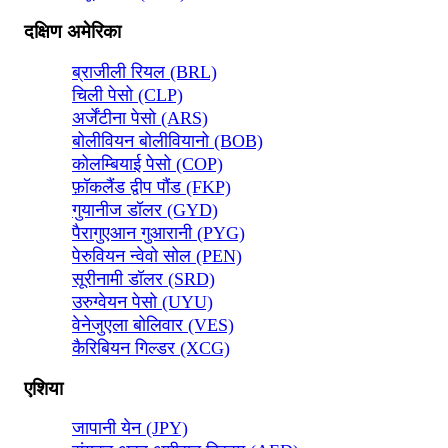
दक्षिण अमेरिका
ब्राजीली रियल (BRL)
चिली पेसो (CLP)
अर्जेंटीना पेसो (ARS)
बोलीवियन बोलीवियानो (BOB)
कोलम्बियाई पेसो (COP)
फ़ॉकलैंड द्वीप पौंड (FKP)
गुयानीज डॉलर (GYD)
पैरागुएआन गुआरानी (PYG)
पेरुवियन न्वेवो सोल (PEN)
सूरीनामी डॉलर (SRD)
उरुग्वेयन पेसो (UYU)
वेनेजुएला बोलिवार (VES)
कैरिबियन गिल्डर (XCG)
एशिया
जापानी येन (JPY)