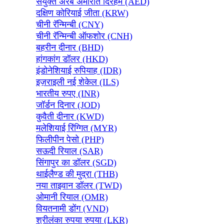
संयुक्त अरब अमीरात दिरहम (AED)
दक्षिण कोरियाई जीता (KRW)
चीनी रॅन्मिन्बी (CNY)
चीनी रॅन्मिन्बी ऑफशोर (CNH)
बहरीन दीनार (BHD)
हांगकांग डॉलर (HKD)
इंडोनेशियाई रुपियाह (IDR)
इज़राइली नई शेकेल (ILS)
भारतीय रुपए (INR)
जॉर्डन दिनार (JOD)
कुवैती दीनार (KWD)
मलेशियाई रिंग्गित (MYR)
फिलीपीन पेसो (PHP)
सऊदी रियाल (SAR)
सिंगापुर का डॉलर (SGD)
थाईलैण्ड की मुद्रा (THB)
नया ताइवान डॉलर (TWD)
ओमानी रियाल (OMR)
वियतनामी डोंग (VND)
श्रीलंका रुपया रुपया (LKR)