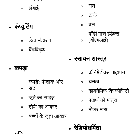
घन
लंबाई
टॉर्क
बल
कंप्यूटिंग
बॉडी मास इंडेक्स
(बीएमआई)
डेटा भंडारण
बैंडविड्थ
रसायन शास्त्र
कपड़ा
कीनेमेटीक्स गाढ़ापन
घनत्व
कपड़े: पोशाक और
सूट
डायनेमिक विस्कोसिटी
जूते का साइज़
पदार्थ की मात्रा
टोपी का आकार
मोलर मास
बच्चों के जूता आकार
रेडियोधर्मिता