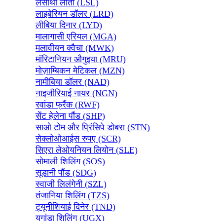
लेसोथो लोती (LSL)
लाइबेरियन डॉलर (LRD)
लीबिया दिनार (LYD)
मालागासी एरियल (MGA)
मलावीयन क्वैचा (MWK)
मॉरिटानियन औगुइया (MRU)
मोज़ाम्बिकन मेटिकल (MZN)
नामीबिया डॉलर (NAD)
नाइजीरियाई नायर (NGN)
रवांडा फ्रैंक (RWF)
सेंट हेलेना पौंड (SHP)
साओ टोम और प्रिंसिपे डोबरा (STN)
सेक्लोओआईस रुपए (SCR)
सिएरा लेओयनियन लियोन (SLE)
सोमाली शिलिंग (SOS)
सूडानी पौंड (SDG)
स्वाजी लिलंगेनी (SZL)
तंजानिया शिलिंग (TZS)
ट्यूनीशियाई दिनेर (TND)
युगांडा शिलिंग (UGX)