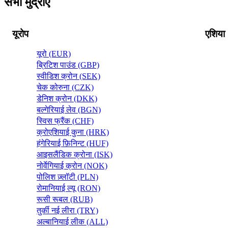
सभी मुद्राएं
यूरोप
एशिया
यूरो (EUR)
ब्रिटिश पाउंड (GBP)
स्वीडिश क्रोन (SEK)
चेक कोरुना (CZK)
डेनिश क्रोन (DKK)
बल्गेरियाई लेव (BGN)
स्विस फ्रैंक (CHF)
क्रोएशियाई कुना (HRK)
हंगेरियाई फ़िनिन्ट (HUF)
आइसलैंडिक क्रोना (ISK)
नोर्वेगियाई क्रोन (NOK)
पोलिश ज़्लॉटी (PLN)
रोमानियाई ल्यू (RON)
रूसी रूबल (RUB)
तुर्की नई लीरा (TRY)
अल्बानियाई लीक (ALL)