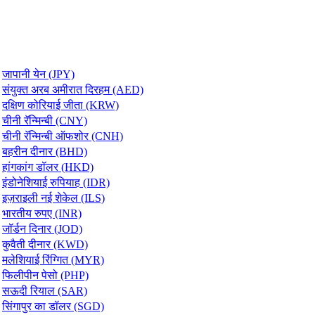
जापानी येन (JPY)
संयुक्त अरब अमीरात दिरहम (AED)
दक्षिण कोरियाई जीता (KRW)
चीनी रॅन्मिन्बी (CNY)
चीनी रॅन्मिन्बी ऑफशोर (CNH)
बहरीन दीनार (BHD)
हांगकांग डॉलर (HKD)
इंडोनेशियाई रुपियाह (IDR)
इज़राइली नई शेकेल (ILS)
भारतीय रुपए (INR)
जॉर्डन दिनार (JOD)
कुवैती दीनार (KWD)
मलेशियाई रिंग्गित (MYR)
फिलीपीन पेसो (PHP)
सऊदी रियाल (SAR)
सिंगापुर का डॉलर (SGD)