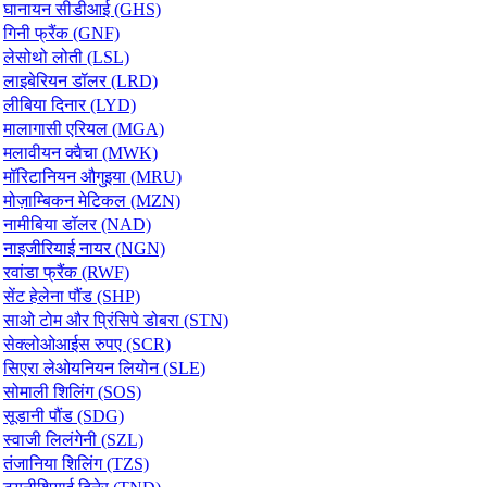
घानायन सीडीआई (GHS)
गिनी फ्रैंक (GNF)
लेसोथो लोती (LSL)
लाइबेरियन डॉलर (LRD)
लीबिया दिनार (LYD)
मालागासी एरियल (MGA)
मलावीयन क्वैचा (MWK)
मॉरिटानियन औगुइया (MRU)
मोज़ाम्बिकन मेटिकल (MZN)
नामीबिया डॉलर (NAD)
नाइजीरियाई नायर (NGN)
रवांडा फ्रैंक (RWF)
सेंट हेलेना पौंड (SHP)
साओ टोम और प्रिंसिपे डोबरा (STN)
सेक्लोओआईस रुपए (SCR)
सिएरा लेओयनियन लियोन (SLE)
सोमाली शिलिंग (SOS)
सूडानी पौंड (SDG)
स्वाजी लिलंगेनी (SZL)
तंजानिया शिलिंग (TZS)