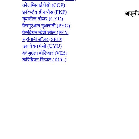
कोलम्बियाई पेसो (COP)
फ़ॉकलैंड द्वीप पौंड (FKP)
अफ्री
गुयानीज डॉलर (GYD)
पैरागुएआन गुआरानी (PYG)
पेरुवियन न्वेवो सोल (PEN)
सूरीनामी डॉलर (SRD)
उरुग्वेयन पेसो (UYU)
वेनेजुएला बोलिवार (VES)
कैरिबियन गिल्डर (XCG)