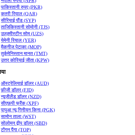
नेपाली रुपया (NPR)
पाकिस्तानी रुपए (PKR)
कतरी रियाल (QAR)
सीरियाई पौंड (SYP)
ताजिकिस्तानी सोमोनी (TJS)
उज़्ज़मीस्टीन सोम (UZS)
येमेनी रियाल (YER)
मैकनीज पेटाका (MOP)
तुर्कमेनिस्तान मानत (TMT)
उत्तर कोरियाई जीता (KPW)
या
ऑस्ट्रेलियाई डॉलर (AUD)
फ़ीजी डॉलर (FJD)
न्यूजीलैंड डॉलर (NZD)
सीएफ़पी फ्रैंक (XPF)
पापुआ न्यू गिनीयन किना (PGK)
सामोन ताला (WST)
सोलोमन द्वीप डॉलर (SBD)
टोंगन पैंगा (TOP)