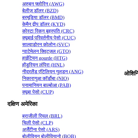
अरुबन फ्लोरिन (AWG)
बेलीज़ डॉलर (BZD)
बरमूडिया डॉलर (BMD)
केमैन द्वीप डॉलर (KYD)
कोस्टा रिकन बृहस्पति (CRC)
क्यूबाई परिवर्तनीय पेसो (CUC)
साल्वाडोरन कोलोन (SVC)
ग्वाटेमेलन क्विट्ज़ल (GTQ)
हाईटियन gourde (HTG)
होंडुरियन लंपिरा (HNL)
नीदरलैंड एंटिलियन गुलडन (ANG)
ओशिनि
निकारागुआ कॉर्डोबा (NIO)
पनामानियन बाल्बोआ (PAB)
क्यूबा पेसो (CUP)
दक्षिण अमेरिका
ब्राजीली रियल (BRL)
चिली पेसो (CLP)
अर्जेंटीना पेसो (ARS)
बोलीवियन बोलीवियानो (BOB)