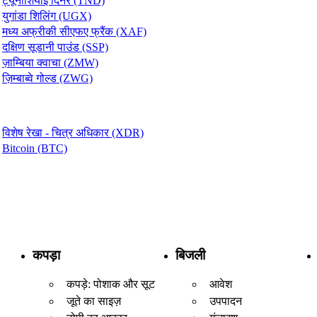
ट्यूनीशियाई दिनेर (TND)
युगांडा शिलिंग (UGX)
मध्य अफ्रीकी सीएफए फ्रैंक (XAF)
दक्षिण सूडानी पाउंड (SSP)
ज़ाम्बिया क्वाचा (ZMW)
ज़िम्बाब्वे गोल्ड (ZWG)
विशेष रेखा - चित्र अधिकार (XDR)
Bitcoin (BTC)
कपड़ा
बिजली
कपड़े: पोशाक और सूट
आवेश
जूते का साइज़
उपपादन