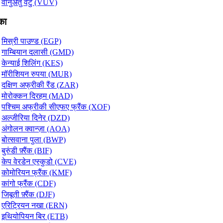
वानुअतु वटु (VUV)
का
मिस्री पाउण्ड (EGP)
गाम्बियान दलासी (GMD)
केन्याई शिलिंग (KES)
मॉरीशियन रुपया (MUR)
दक्षिण अफ्रीकी रैंड (ZAR)
मोरोक्कन दिरहम (MAD)
पश्चिम अफ्रीकी सीएफए फ्रैंक (XOF)
अल्जीरिया दिनेर (DZD)
अंगोलन क्वान्ज़ा (AOA)
बोत्सवाना पुला (BWP)
बुरुंडी फ़्रैंक (BIF)
केप वेरडेन एस्कुडो (CVE)
कोमोरियन फ्रैंक (KMF)
कांगो फ्रैंक (CDF)
जिबूती फ़्रैंक (DJF)
एरिट्रियन नखा (ERN)
इथियोपियन बिर (ETB)