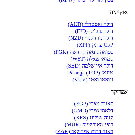
אוקייניה
דולר אוסטרלי (AUD)
דולר פיג 'יני (FJD)
דולר ניו זילנדי (NZD)
CFP פרנק (XPF)
פפואה גינאה החדשה (PGK)
סמואי טאלה (WST)
דולר איי שלמה (SBD)
טנגאן Pa'anga (TOP)
ונואטו ואטו (VUV)
אפריקה
פאונד מצרי (EGP)
דלאסי גמבי (GMD)
קניה שילינג (KES)
רופי מאוריציוס (MUR)
ראנד דרום אפריקאי (ZAR)