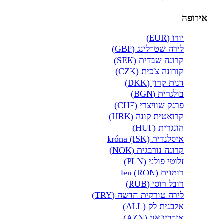
אירופה
יורו (EUR)
לירה שטרלינג (GBP)
קרונה שבדית (SEK)
קורונה צ'כית (CZK)
דנית קרון (DKK)
בולגרית (BGN)
פרנק שוויצרי (CHF)
קרואטית קונה (HRK)
הונגרית (HUF)
איסלנדית króna (ISK)
קרונה נורבגית (NOK)
זלוטי פולני (PLN)
רומנית leu (RON)
רובל רוסי (RUB)
לירה טורקית חדשה (TRY)
אלבנית לק (ALL)
אזרביג'אני (AZN)