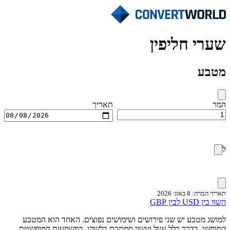
שערי חליפין
מטבע
המר
תאריך
ל
תאריך המרה: 8 באוג׳ 2026
השוו בין USD לבין GBP
למושג מטבע יש שני פירושים ושימושים נפוצים. האחד הוא המטבע
המוחשי, בדרך כלל עגול ועשוי ממתכת כלשהי. במשמעות המופשטת