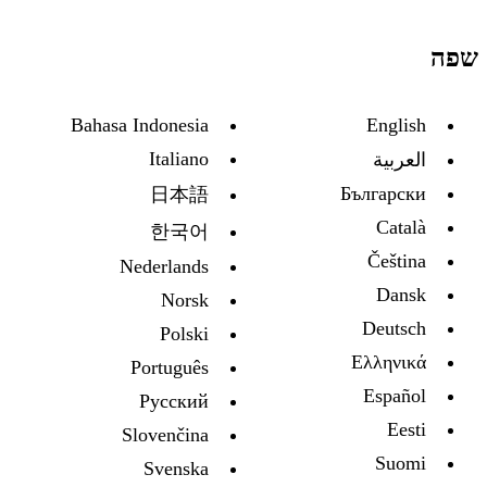
שפה
Bahasa Indonesia
English
Italiano
العربية
Български
日本語
Català
한국어
Čeština
Nederlands
Dansk
Norsk
Deutsch
Polski
Ελληνικά
Português
Español
Русский
Eesti
Slovenčina
Suomi
Svenska