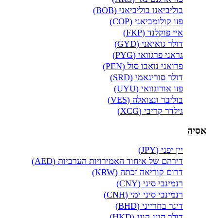
בוליביאנו בוליביאני (BOB)
פזו קולומביאני (COP)
איי פוקלנד (FKP)
דולר גואיאני (GYD)
גראני פרגוואי (PYG)
פרואני נואבו סול (PEN)
דולר סורינאמי (SRD)
פזו אורוגוואי (UYU)
בוליבר ונצואלה (VES)
גילדר קריבי (XCG)
אסיה
יין יפני (JPY)
דירהם של איחוד האמירויות הערביות (AED)
דרום קוריאה זכתה (KRW)
רנמינבי סיני (CNY)
רנמינבי סיני ימי (CNH)
דינר בחרייני (BHD)
דולר הונג קונג (HKD)