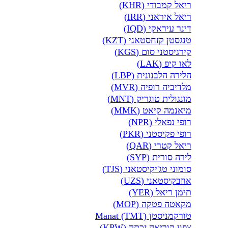
ריאל קמבודי (KHR)
ריאל איראני (IRR)
דינר עיראקי (IQD)
טנגסטן קזחסטאני (KZT)
קירגיסטני סום (KGS)
לאו קיפ (LAK)
הלירה הלבנונית (LBP)
מלדיביה רופיה (MVR)
מונגולית טוגריק (MNT)
מיאנמה קיאט (MMK)
רופי נפאלי (NPR)
רופי פקיסטני (PKR)
ריאל קטרי (QAR)
לירה סורית (SYP)
סומוני טג'יקיסטאני (TJS)
אוזבקיסטאני (UZS)
תימן ריאל (YER)
מקאטה פטקה (MOP)
טורקמניסטן Manat (TMT)
צפון קוריאה זכתה (KPW)