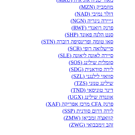
מאוריטניה אוגיאיה (MRU)
מוזמביק (MZN)
דולר נמיבי (NAD)
נייירה ניגריה (NGN)
פרנק רואנדי (RWF)
סנט הלנה פאונד (SHP)
סאו טומה ופרינסיפה דוברה (STN)
סיישלואה רופי (SCR)
סיירה לאונה ליאונה (SLE)
סומלית שילינג (SOS)
לירה סודאנית (SDG)
סוואזי לילנגני (SZL)
שילינג טנזני (TZS)
דינר טוניסאי (TND)
אוגנדה שילינג (UGX)
פרנק CFA מרכז אפריקה (XAF)
לירה דרום סודנית (SSP)
קוואצ'ה זמביאן (ZMW)
זהב זימבבואי (ZWG)