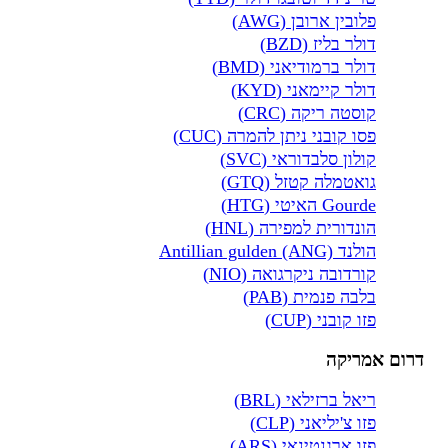
פלובין ארובן (AWG)
דולר בליז (BZD)
דולר ברמודיאני (BMD)
דולר קיימאני (KYD)
קוסטה ריקה (CRC)
פסו קובני ניתן להמרה (CUC)
קולון סלבדוראי (SVC)
גואטמלה קטזל (GTQ)
Gourde האיטי (HTG)
הונדורית למפירה (HNL)
הולנד Antillian gulden (ANG)
קורדובה ניקרגואה (NIO)
בלבה פנמית (PAB)
פזו קובני (CUP)
דרום אמריקה
ריאל ברזילאי (BRL)
פזו צ'יליאני (CLP)
פזו ארגנטינאי (ARS)