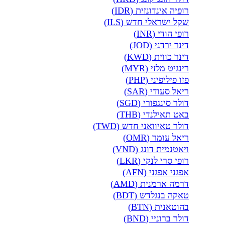
רופיה אינדונזית (IDR)
שקל ישראלי חדש (ILS)
רופי הודי (INR)
דינר ירדני (JOD)
דינר כווית (KWD)
רינגיט מלזי (MYR)
פזו פיליפיני (PHP)
ריאל סעודי (SAR)
דולר סינגפורי (SGD)
באט תאילנדי (THB)
דולר טאיוואני חדש (TWD)
ריאל עומר (OMR)
ויאטנמית דונג (VND)
רופי סרי לנקי (LKR)
אפגני אפגני (AFN)
דרמה ארמנית (AMD)
טאקה בנגלדש (BDT)
בהוטאנית (BTN)
דולר ברוניי (BND)