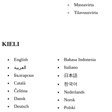
Massavirta
Tilavuusvirta
KIELI
English
Bahasa Indonesia
Italiano
العربية
Български
日本語
Català
한국어
Čeština
Nederlands
Dansk
Norsk
Deutsch
Polski