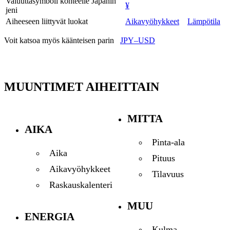
Valuuttasymboli kohteelle Japanin
¥
jeni
Aiheeseen liittyvät luokat
Aikavyöhykkeet
Lämpötila
Voit katsoa myös käänteisen parin
JPY–USD
MUUNTIMET AIHEITTAIN
MITTA
AIKA
Pinta-ala
Aika
Pituus
Aikavyöhykkeet
Tilavuus
Raskauskalenteri
MUU
ENERGIA
Kulma