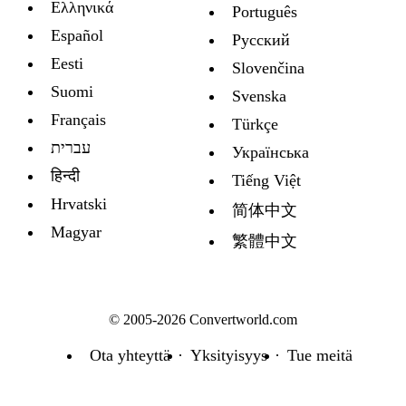
Ελληνικά
Português
Español
Русский
Eesti
Slovenčina
Suomi
Svenska
Français
Türkçe
עברית
Украïнська
हिन्दी
Tiếng Việt
Hrvatski
简体中文
Magyar
繁體中文
© 2005-2026 Convertworld.com
Ota yhteyttä
Yksityisyys
Tue meitä