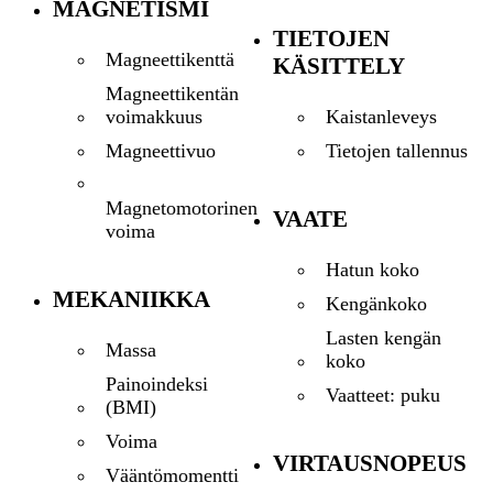
MAGNETISMI
TIETOJEN
Magneettikenttä
KÄSITTELY
Magneettikentän
Kaistanleveys
voimakkuus
Tietojen tallennus
Magneettivuo
Magnetomotorinen
VAATE
voima
Hatun koko
MEKANIIKKA
Kengänkoko
Lasten kengän
Massa
koko
Painoindeksi
Vaatteet: puku
(BMI)
Voima
VIRTAUSNOPEUS
Vääntömomentti