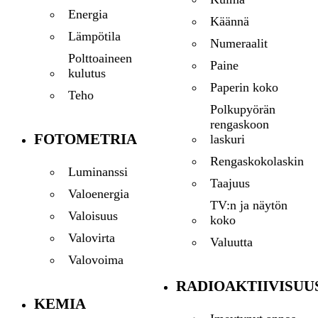
Energia
Käännä
Lämpötila
Numeraalit
Polttoaineen
Paine
kulutus
Paperin koko
Teho
Polkupyörän
rengaskoon
FOTOMETRIA
laskuri
Rengaskokolaskin
Luminanssi
Taajuus
Valoenergia
TV:n ja näytön
Valoisuus
koko
Valovirta
Valuutta
Valovoima
RADIOAKTIIVISUU
KEMIA