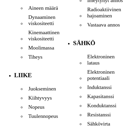
Imeytynyt annos
Aineen määrä
Radioaktiivinen
hajoaminen
Dynaaminen
viskositeetti
Vastaava annos
Kinemaattinen
viskositeetti
SÄHKÖ
Moolimassa
Elektroninen
Tiheys
lataus
Elektroninen
LIIKE
potentiaali
Induktanssi
Juokseminen
Kapasitanssi
Kiihtyvyys
Konduktanssi
Nopeus
Resistanssi
Tuulennopeus
Sähkövirta