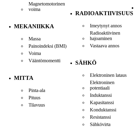
Magnetomotorinen
voima
RADIOAKTIIVISUUS
Imeytynyt annos
MEKANIIKKA
Radioaktiivinen
hajoaminen
Massa
Vastaava annos
Painoindeksi (BMI)
Voima
Vääntömomentti
SÄHKÖ
Elektroninen lataus
MITTA
Elektroninen
potentiaali
Pinta-ala
Induktanssi
Pituus
Kapasitanssi
Tilavuus
Konduktanssi
Resistanssi
Sähkövirta