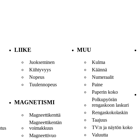
LIIKE
MUU
Juokseminen
Kulma
Kiihtyvyys
Käännä
Nopeus
Numeraalit
Tuulennopeus
Paine
Paperin koko
Polkupyörän
MAGNETISMI
rengaskoon laskuri
Rengaskokolaskin
Magneettikenttä
Taajuus
Magneettikentän
TV:n ja näytön koko
voimakkuus
utus
Valuutta
Magneettivuo