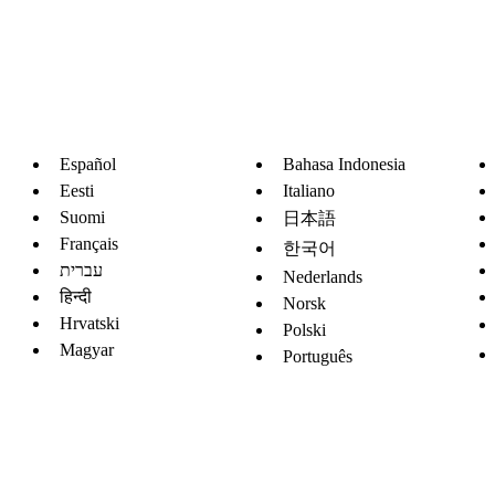
Español
Bahasa Indonesia
Eesti
Italiano
Suomi
日本語
Français
한국어
עברית
Nederlands
हिन्दी
Norsk
Hrvatski
Polski
Magyar
Português