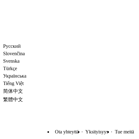
Русский
Slovenčina
Svenska
Türkçe
Украïнська
Tiếng Việt
简体中文
繁體中文
Ota yhteyttä
Yksityisyys
Tue meitä