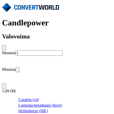
Candlepower
Valovoima
Muunna
Muunna
1,09 HK
Candela (cd)
Lumenia/steradiaani (lm/sr)
Hefnerkerze (HK)