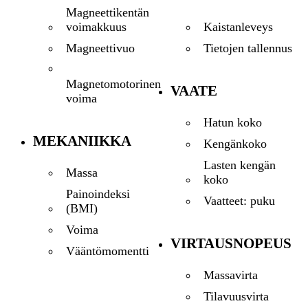
Magneettikentän
Kaistanleveys
voimakkuus
Tietojen tallennus
Magneettivuo
Magnetomotorinen
VAATE
voima
Hatun koko
MEKANIIKKA
Kengänkoko
Lasten kengän
Massa
koko
Painoindeksi
Vaatteet: puku
(BMI)
Voima
VIRTAUSNOPEUS
Vääntömomentti
Massavirta
Tilavuusvirta