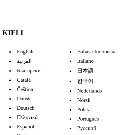
KIELI
English
Bahasa Indonesia
Italiano
العربية
Български
日本語
Català
한국어
Čeština
Nederlands
Dansk
Norsk
Deutsch
Polski
Ελληνικά
Português
Español
Русский