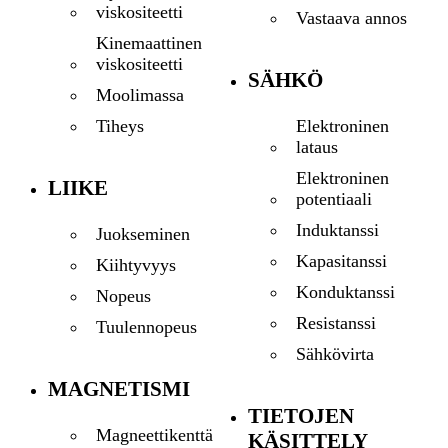
viskositeetti
Vastaava annos
Kinemaattinen
viskositeetti
SÄHKÖ
Moolimassa
Elektroninen
Tiheys
lataus
Elektroninen
LIIKE
potentiaali
Induktanssi
Juokseminen
Kapasitanssi
Kiihtyvyys
Konduktanssi
Nopeus
Resistanssi
Tuulennopeus
Sähkövirta
MAGNETISMI
TIETOJEN
Magneettikenttä
KÄSITTELY