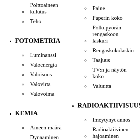
Polttoaineen
Paine
kulutus
Paperin koko
Teho
Polkupyörän
rengaskoon
FOTOMETRIA
laskuri
Rengaskokolaskin
Luminanssi
Taajuus
Valoenergia
TV:n ja näytön
Valoisuus
koko
Valovirta
Valuutta
Valovoima
RADIOAKTIIVISUU
KEMIA
Imeytynyt annos
Aineen määrä
Radioaktiivinen
hajoaminen
Dynaaminen