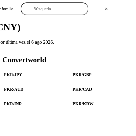
 familia
✕
(CNY)
r última vez el 6 ago 2026.
n Convertworld
PKR/JPY
PKR/GBP
PKR/AUD
PKR/CAD
PKR/INR
PKR/KRW