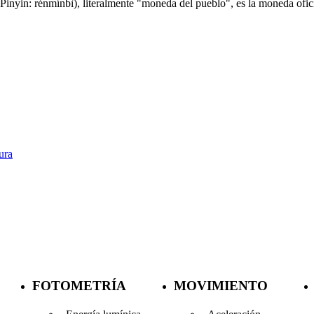
in: rénmínbì), literalmente "moneda del pueblo", es la moneda ofici
ura
FOTOMETRÍA
MOVIMIENTO