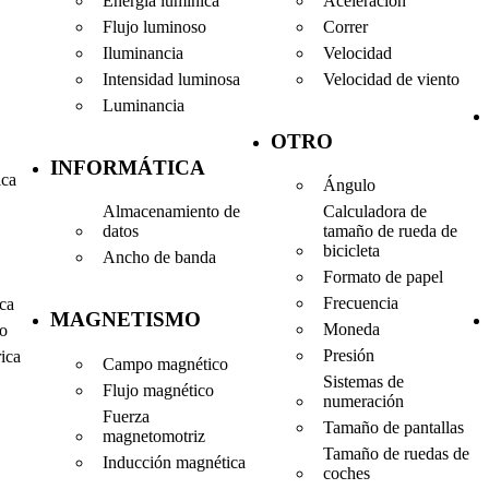
Energía lumínica
Aceleración
Flujo luminoso
Correr
Iluminancia
Velocidad
Intensidad luminosa
Velocidad de viento
Luminancia
OTRO
INFORMÁTICA
ica
Ángulo
Almacenamiento de
Calculadora de
datos
tamaño de rueda de
bicicleta
Ancho de banda
Formato de papel
Frecuencia
ica
MAGNETISMO
Moneda
co
Presión
rica
Campo magnético
Sistemas de
Flujo magnético
numeración
Fuerza
Tamaño de pantallas
magnetomotriz
Tamaño de ruedas de
Inducción magnética
coches