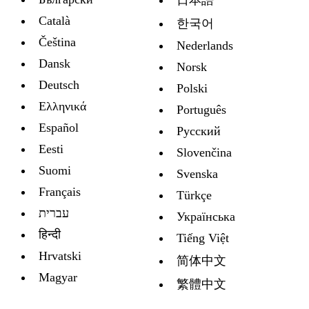
Català
한국어
Čeština
Nederlands
Dansk
Norsk
Deutsch
Polski
Ελληνικά
Português
Español
Русский
Eesti
Slovenčina
Suomi
Svenska
Français
Türkçe
עברית
Украïнська
हिन्दी
Tiếng Việt
Hrvatski
简体中文
Magyar
繁體中文