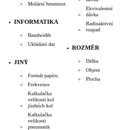
Molární hmotnost
Ekvivalentní
dávka
INFORMATIKA
Radioaktivní
rozpad
Bandwidth
Ukládaní dat
ROZMĚR
Délka
JINÝ
Objem
Formát papíru
Plocha
Frekvence
Kalkulačka
velikosti kol
jízdních kol
Kalkulačka
velikosti
pneumatik