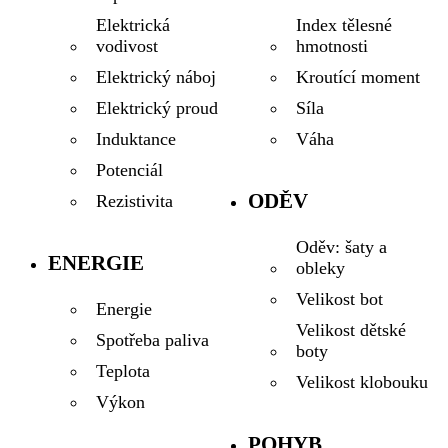
Index tělesné
Elektrická
hmotnosti
vodivost
Kroutící moment
Elektrický náboj
Síla
Elektrický proud
Váha
Induktance
Potenciál
ODĚV
Rezistivita
Oděv: šaty a
ENERGIE
obleky
Velikost bot
Energie
Velikost dětské
Spotřeba paliva
boty
Teplota
Velikost klobouku
Výkon
POHYB