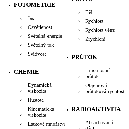
FOTOMETRIE
Běh
Jas
Rychlost
Osvětlenost
Rychlost větru
Světelná energie
Zrychlení
Světelný tok
Svítivost
PRŮTOK
Hmotnostní
CHEMIE
průtok
Dynamická
Objemová
viskozita
průtoková rychlost
Hustota
RADIOAKTIVITA
Kinematická
viskozita
Absorbovaná
Látkové množství
dávka