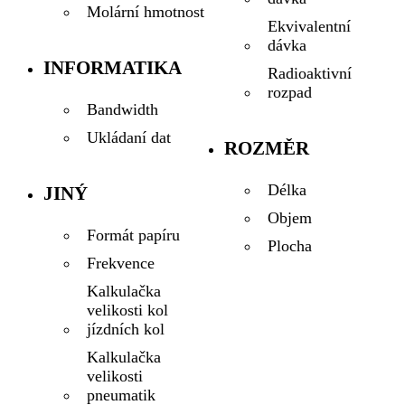
Molární hmotnost
Ekvivalentní
dávka
INFORMATIKA
Radioaktivní
rozpad
Bandwidth
Ukládaní dat
ROZMĚR
Délka
JINÝ
Objem
Formát papíru
Plocha
Frekvence
Kalkulačka
velikosti kol
jízdních kol
Kalkulačka
velikosti
pneumatik