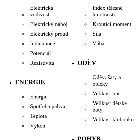
Index tělesné
Elektrická
hmotnosti
vodivost
Kroutící moment
Elektrický náboj
Síla
Elektrický proud
Váha
Induktance
Potenciál
ODĚV
Rezistivita
Oděv: šaty a
ENERGIE
obleky
Velikost bot
Energie
Velikost dětské
Spotřeba paliva
boty
Teplota
Velikost klobouku
Výkon
POHYB