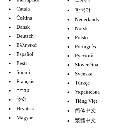
Català
한국어
Čeština
Nederlands
Dansk
Norsk
Deutsch
Polski
Ελληνικά
Português
Español
Русский
Eesti
Slovenčina
Suomi
Svenska
Français
Türkçe
עברית
Украïнська
हिन्दी
Tiếng Việt
Hrvatski
简体中文
Magyar
繁體中文