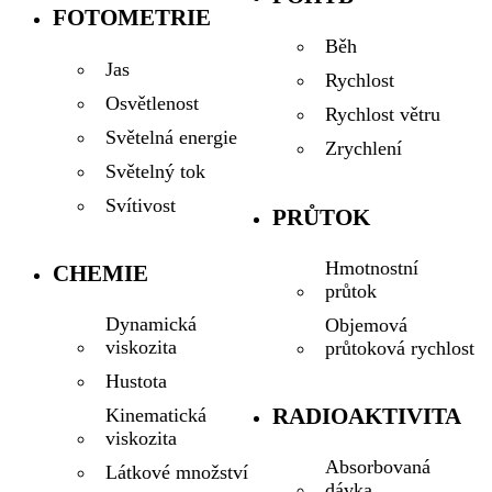
FOTOMETRIE
Běh
Jas
Rychlost
Osvětlenost
Rychlost větru
Světelná energie
Zrychlení
Světelný tok
Svítivost
PRŮTOK
Hmotnostní
CHEMIE
průtok
Dynamická
Objemová
viskozita
průtoková rychlost
Hustota
RADIOAKTIVITA
Kinematická
viskozita
Absorbovaná
Látkové množství
dávka